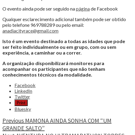
O evento ainda pode ser seguido na
página
de Facebook
Qualquer esclarecimento adicional também pode ser obtido
pelo telefone 969788289 ou pelo email:
anadiacityrace@gmail.com
Isto é um evento destinado a todas as idades que pode
ser feito individualmente ou em grupo, com ou sem
experiência, a caminhar ou a correr.
A organização disponibilizará monitores para
acompanhar os participantes que não tenham
conhecimentos técnicos da modalidade.
Share
Facebook
the
LinkedIn
post
Twitter
"ANADIA
Print
CITY
Bluesky
RACE
COM
Continue
Previous
MAMONA AINDA SONHA COM “UM
TRILHOS
GRANDE SALTO”
Reading
DESAFIANTES"