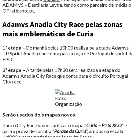
ADAMVS – Destilaria Levira, tendo como parceiro de média o
OPraticante.pt
.
Adamvs Anadia City Race pelas zonas
mais emblemáticas de Curia
1ª etapa –
De manhã pelas 10h00 realiza-se a etapa Adamvs
TP Sprint Anadia que conta para a taça de Portugal de sprint da
FPO.
2ª etapa –
À tarde pelas 17h30 será realizada a etapa do
Adamvs Anadia City Race que conta para o circuito Portugal
City race.
Foto:
Organização
Serão usados dois mapas novos.
Para o City Race vamos utilizar o mapa “
Curia – Pista XCO
” e
para a prova de sprint o “
Parque da Curia
”, ambos na escala
1:4000 e cartografados por Joaquim Sousa.