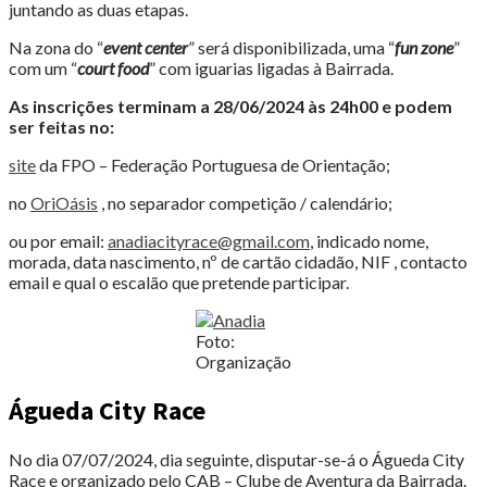
juntando as duas etapas.
Na zona do “
event center
” será disponibilizada, uma “
fun zone
”
com um “
court food
” com iguarias ligadas à Bairrada.
As inscrições terminam a 28/06/2024 às 24h00 e podem
ser feitas no:
site
da FPO – Federação Portuguesa de Orientação;
no
OriOásis
, no separador competição / calendário;
ou por email:
anadiacityrace@gmail.com
, indicado nome,
morada, data nascimento, nº de cartão cidadão, NIF , contacto
email e qual o escalão que pretende participar.
Foto:
Organização
Águeda City Race
No dia 07/07/2024, dia seguinte, disputar-se-á o Águeda City
Race e organizado pelo CAB – Clube de Aventura da Bairrada.