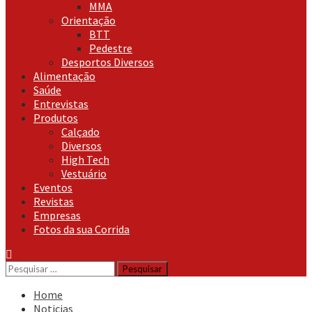
MMA
Orientação
BTT
Pedestre
Desportos Diversos
Alimentação
Saúde
Entrevistas
Produtos
Calçado
Diversos
High Tech
Vestuário
Eventos
Revistas
Empresas
Fotos da sua Corrida
Pesquisar
por:
Home
Noticias