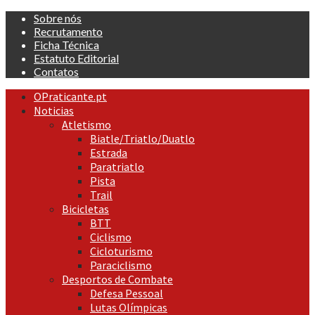
Skip
Sobre nós
to
Recrutamento
content
Ficha Técnica
Estatuto Editorial
Contatos
Primary
OPraticante.pt
Menu
Noticias
Atletismo
Biatle/Triatlo/Duatlo
Estrada
Paratriatlo
Pista
Trail
Bicicletas
BTT
Ciclismo
Cicloturismo
Paraciclismo
Desportos de Combate
Defesa Pessoal
Lutas Olímpicas