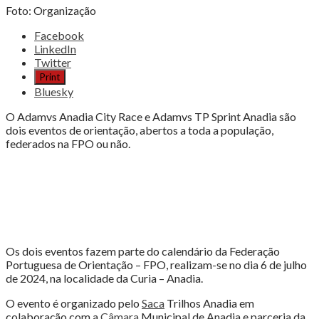
Foto: Organização
Share
Facebook
the
LinkedIn
post
Twitter
"ANADIA
Print
CITY
Bluesky
RACE
COM
O Adamvs Anadia City Race e Adamvs TP Sprint Anadia são
TRILHOS
dois eventos de orientação, abertos a toda a população,
DESAFIANTES"
federados na FPO ou não.
Os dois eventos fazem parte do calendário da Federação
Portuguesa de Orientação – FPO, realizam-se no dia 6 de julho
de 2024, na localidade da Curia – Anadia.
O evento é organizado pelo
Saca
Trilhos Anadia em
colaboração com a
Câmara
Municipal de Anadia e parceria da