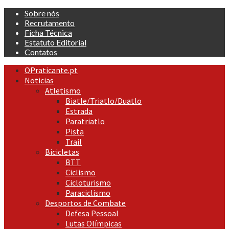
Skip
Sobre nós
to
Recrutamento
content
Ficha Técnica
Estatuto Editorial
Contatos
Primary
OPraticante.pt
Menu
Noticias
Atletismo
Biatle/Triatlo/Duatlo
Estrada
Paratriatlo
Pista
Trail
Bicicletas
BTT
Ciclismo
Cicloturismo
Paraciclismo
Desportos de Combate
Defesa Pessoal
Lutas Olímpicas