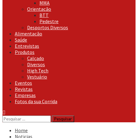
MMA
Orientação
BTT
Pedestre
Desportos Diversos
Alimentação
Saúde
Entrevistas
Produtos
Calçado
Diversos
High Tech
Vestuário
Eventos
Revistas
Empresas
Fotos da sua Corrida
Pesquisar
por:
Home
Noticias