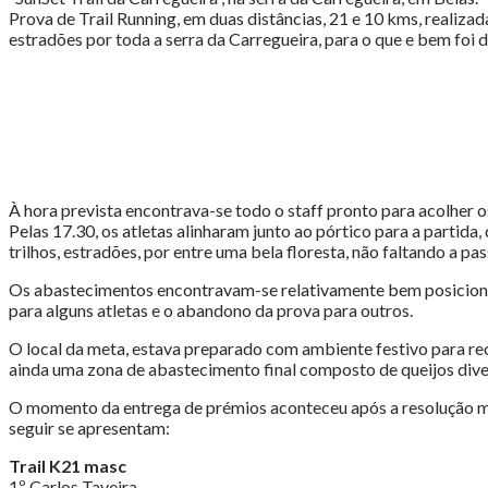
Prova de Trail Running, em duas distâncias, 21 e 10 kms, realizad
estradões por toda a serra da Carregueira, para o que e bem foi 
À hora prevista encontrava-se todo o staff pronto para acolher o
Pelas 17.30, os atletas alinharam junto ao pórtico para a partida,
trilhos, estradões, por entre uma bela floresta, não faltando a 
Os abastecimentos encontravam-se relativamente bem posicionad
para alguns atletas e o abandono da prova para outros.
O local da meta, estava preparado com ambiente festivo para rec
ainda uma zona de abastecimento final composto de queijos dive
O momento da entrega de prémios aconteceu após a resolução mo
seguir se apresentam:
Trail K21 masc
1º Carlos Taveira