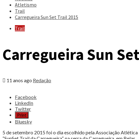
Atletismo
Trail
Carregueira Sun Set Trail 2015
Trail
Carregueira Sun Set
11 anos ago
Redação
Share
Facebook
the
LinkedIn
post
Twitter
"Carregueira
Print
Sun
Bluesky
Set
Trail
5 de setembro 2015 foi o dia escolhido pela Associação Atlética
2015"
“SunSet Trail da Carregueira”, na serra da Carregueira, em Belas.