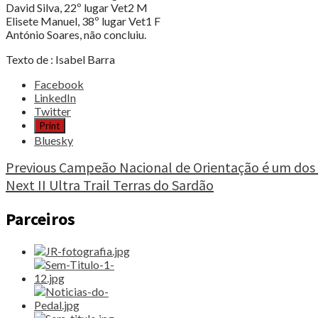
David Silva, 22º lugar Vet2 M
Elisete Manuel, 38º lugar Vet1 F
António Soares, não concluiu.
Texto de : Isabel Barra
Share
Facebook
the
LinkedIn
post
Twitter
"Carregueira
Print
Sun
Bluesky
Set
Trail
Continue
Previous
Campeão Nacional de Orientação é um dos f
2015"
Next
II Ultra Trail Terras do Sardão
Reading
Parceiros