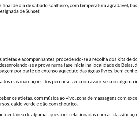
a final de dia de sábado soalheiro, com temperatura agradável, bas
designada de Sunset.
s atletas e acompanhantes, procedendo-se à recolha dos kits de dor
 desenrolando-se a prova numa fase inicial na localidade de Belas, 
passagem por parte do extenso aqueduto das águas livres, bem conhe
os e as marcações dos percursos encontravam-se com alguma irre
eber os atletas, com música ao vivo, zona de massagens com excel
rsos, caldo verde e pão com chouriço.
mentânea de algumas questões relacionadas com as classificaçõe