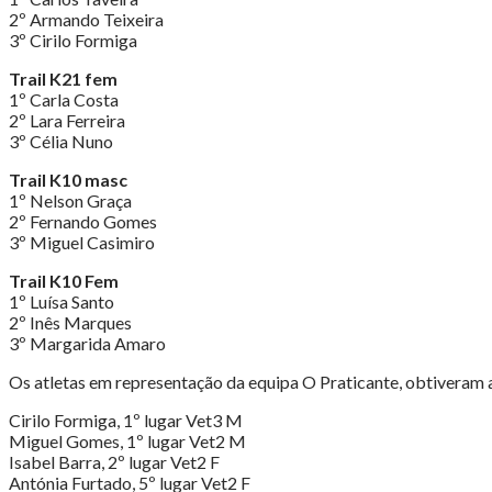
2º Armando Teixeira
3º Cirilo Formiga
Trail K21 fem
1º Carla Costa
2º Lara Ferreira
3º Célia Nuno
Trail K10 masc
1º Nelson Graça
2º Fernando Gomes
3º Miguel Casimiro
Trail K10 Fem
1º Luísa Santo
2º Inês Marques
3º Margarida Amaro
Os atletas em representação da equipa O Praticante, obtiveram as
Cirilo Formiga, 1º lugar Vet3 M
Miguel Gomes, 1º lugar Vet2 M
Isabel Barra, 2º lugar Vet2 F
Antónia Furtado, 5º lugar Vet2 F