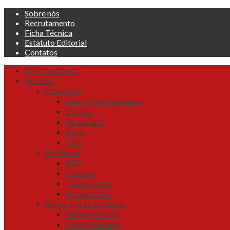
Skip
Sobre nós
to
Recrutamento
content
Ficha Técnica
Estatuto Editorial
Contatos
Primary
OPraticante.pt
Menu
Noticias
Atletismo
Biatle/Triatlo/Duatlo
Estrada
Paratriatlo
Pista
Trail
Bicicletas
BTT
Ciclismo
Cicloturismo
Paraciclismo
Desportos de Combate
Defesa Pessoal
Lutas Olímpicas