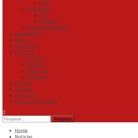
MMA
Orientação
BTT
Pedestre
Desportos Diversos
Alimentação
Saúde
Entrevistas
Produtos
Calçado
Diversos
High Tech
Vestuário
Eventos
Revistas
Empresas
Fotos da sua Corrida
Pesquisar
por:
Home
Noticias