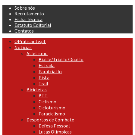
Skip
Sobre nós
to
Recrutamento
content
Ficha Técnica
Estatuto Editorial
Contatos
Primary
OPraticante.pt
Menu
Noticias
Atletismo
Biatle/Triatlo/Duatlo
Estrada
Paratriatlo
Pista
Trail
Bicicletas
BTT
Ciclismo
Cicloturismo
Paraciclismo
Desportos de Combate
Defesa Pessoal
Lutas Olímpicas