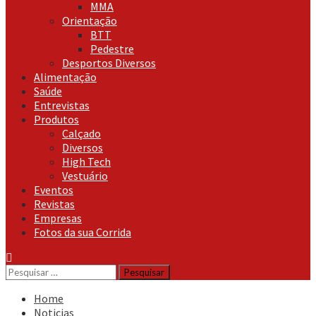
MMA
Orientação
BTT
Pedestre
Desportos Diversos
Alimentação
Saúde
Entrevistas
Produtos
Calçado
Diversos
High Tech
Vestuário
Eventos
Revistas
Empresas
Fotos da sua Corrida
Pesquisar
por:
Home
Noticias