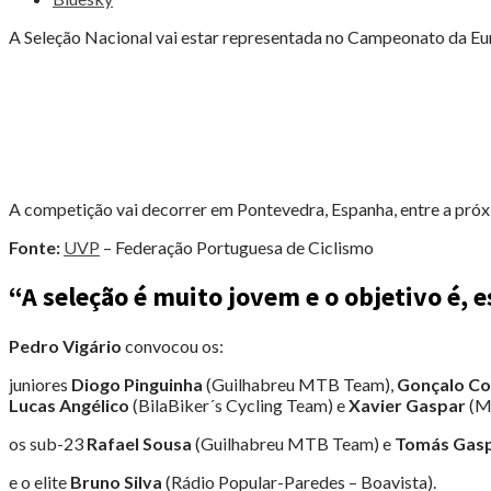
NOVE
LUSOS
A Seleção Nacional vai estar representada no Campeonato da Eur
NO
EUROPEU"
A competição vai decorrer em Pontevedra, Espanha, entre a próx
Fonte:
UVP
– Federação Portuguesa de Ciclismo
“A seleção é muito jovem e o objetivo é,
Pedro Vigário
convocou os:
juniores
Diogo Pinguinha
(Guilhabreu MTB Team),
Gonçalo Co
Lucas Angélico
(BilaBiker´s Cycling Team) e
Xavier Gaspar
(Ma
os sub-23
Rafael Sousa
(Guilhabreu MTB Team) e
Tomás Gas
e o elite
Bruno Silva
(Rádio Popular-Paredes – Boavista).