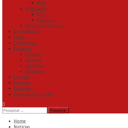
MMA
Orientação
BTT
Pedestre
Desportos Diversos
Alimentação
Saúde
Entrevistas
Produtos
Calçado
Diversos
High Tech
Vestuário
Eventos
Revistas
Empresas
Fotos da sua Corrida
Pesquisar
por:
Home
Noticias