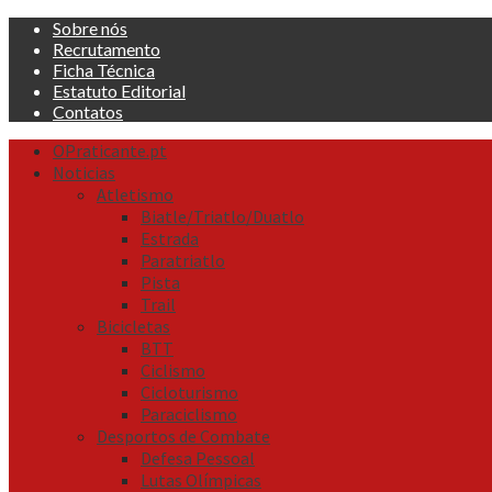
Skip
Sobre nós
to
Recrutamento
content
Ficha Técnica
Estatuto Editorial
Contatos
Primary
OPraticante.pt
Menu
Noticias
Atletismo
Biatle/Triatlo/Duatlo
Estrada
Paratriatlo
Pista
Trail
Bicicletas
BTT
Ciclismo
Cicloturismo
Paraciclismo
Desportos de Combate
Defesa Pessoal
Lutas Olímpicas