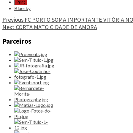
"CICLOCROSSE
Print
,
Bluesky
NOVE
LUSOS
Continue
Previous
FC PORTO SOMA IMPORTANTE VITÓRIA N
NO
Next
CORTA MATO CIDADE DE AMORA
Reading
EUROPEU"
Parceiros