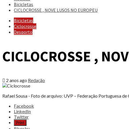
Bicicletas
CICLOCROSSE , NOVE LUSOS NO EUROPEU
Bicicletas
Ciclocrosse
Desporto
CICLOCROSSE , NO
2 anos ago
Redação
Rafael Sousa - Foto de arquivo: UVP – Federação Portuguesa de 
Share
Facebook
the
LinkedIn
post
Twitter
"CICLOCROSSE
Print
,
Bluesky