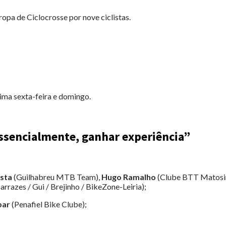
opa de Ciclocrosse por nove ciclistas.
ima sexta-feira e domingo.
 essencialmente, ganhar experiência”
sta
(Guilhabreu MTB Team),
Hugo Ramalho
(Clube BTT Matosi
rrazes / Gui / Brejinho / BikeZone-Leiria);
par
(Penafiel Bike Clube);