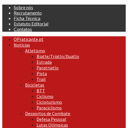
Skip
Sobre nós
to
Recrutamento
content
Ficha Técnica
Estatuto Editorial
Contatos
Primary
OPraticante.pt
Menu
Noticias
Atletismo
Biatle/Triatlo/Duatlo
Estrada
Paratriatlo
Pista
Trail
Bicicletas
BTT
Ciclismo
Cicloturismo
Paraciclismo
Desportos de Combate
Defesa Pessoal
Lutas Olímpicas