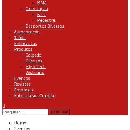
MMA
Orientação
BTT
Pedestre
Desportos Diversos
Alimentação
Saúde
Entrevistas
Produtos
Calçado
Diversos
High Tech
Vestuário
Eventos
Revistas
Empresas
Fotos da sua Corrida
Pesquisar
por:
Home
Eventos