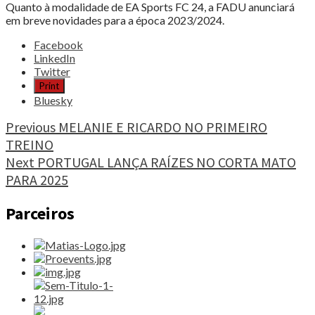
Quanto à modalidade de EA Sports FC 24, a FADU anunciará
em breve novidades para a época 2023/2024.
Share
Facebook
the
LinkedIn
post
Twitter
"ARRANCA
Print
A
Bluesky
NOVA
ÉPOCA
Continue
Previous
MELANIE E RICARDO NO PRIMEIRO
DAS
TREINO
Reading
COMPETIÇÕES
Next
PORTUGAL LANÇA RAÍZES NO CORTA MATO
FADU"
PARA 2025
Parceiros