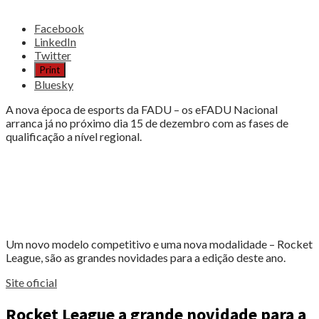
Share
Facebook
the
LinkedIn
post
Twitter
"ARRANCA
Print
A
Bluesky
NOVA
ÉPOCA
A nova época de esports da FADU – os eFADU Nacional
DAS
arranca já no próximo dia 15 de dezembro com as fases de
COMPETIÇÕES
qualificação a nível regional.
FADU"
Um novo modelo competitivo e uma nova modalidade – Rocket
League, são as grandes novidades para a edição deste ano.
Site oficial
Rocket League a grande novidade para a