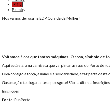
"CORRIDA
Print
DA
Bluesky
MULHER
2025,
Nós vamos de rosa na EDP Corrida da Mulher !
ÚLTIMAS
INSCRIÇÕES"
Voltamos à cor que tantas máquinas! O rosa, símbolo de fo
Aqui está ela, uma camiseta que vai pintar as ruas do Porto de ros
Leva contigo a força, a união e a solidariedade, e faz parte dest
Garante já o teu lugar antes que esgote! São as últimas inscrições
Inscrições
Fonte:
RunPorto