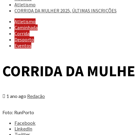
Atletismo
CORRIDA DA MULHER 2025, ÚLTIMAS INSCRIÇÕES
Atletismo
Caminhada
Corrida
Desporto
Eventos
CORRIDA DA MULHER
1 ano ago
Redação
Foto: RunPorto
Share
Facebook
the
LinkedIn
post
Twitter