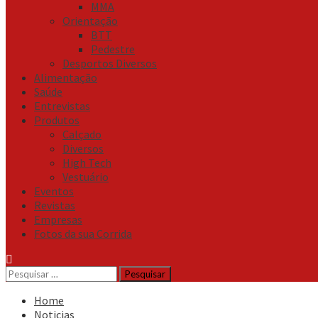
MMA
Orientação
BTT
Pedestre
Desportos Diversos
Alimentação
Saúde
Entrevistas
Produtos
Calçado
Diversos
High Tech
Vestuário
Eventos
Revistas
Empresas
Fotos da sua Corrida
Pesquisar
por:
Home
Noticias