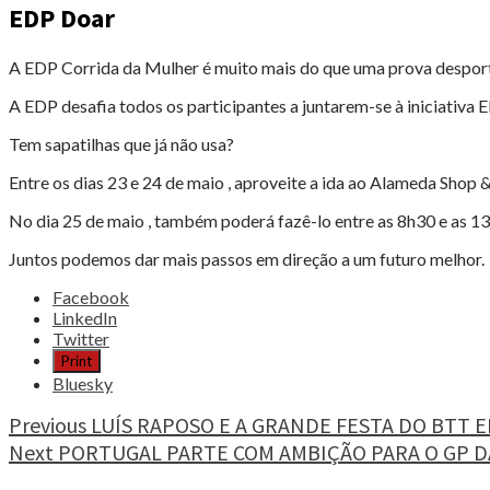
EDP Doar
A EDP Corrida da Mulher é muito mais do que uma prova desport
A EDP desafia todos os participantes a juntarem-se à iniciativa 
Tem sapatilhas que já não usa?
Entre os dias 23 e 24 de maio , aproveite a ida ao Alameda Shop &
No dia 25 de maio , também poderá fazê-lo entre as 8h30 e as 13h
Juntos podemos dar mais passos em direção a um futuro melhor.
Share
Facebook
the
LinkedIn
post
Twitter
"CORRIDA
Print
DA
Bluesky
MULHER
2025,
Continue
Previous
LUÍS RAPOSO E A GRANDE FESTA DO BTT 
ÚLTIMAS
Next
PORTUGAL PARTE COM AMBIÇÃO PARA O GP D
Reading
INSCRIÇÕES"