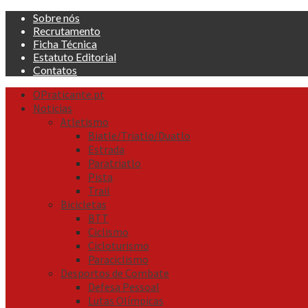
Skip
Sobre nós
to
Recrutamento
content
Ficha Técnica
Estatuto Editorial
Contatos
Primary
OPraticante.pt
Menu
Noticias
Atletismo
Biatle/Triatlo/Duatlo
Estrada
Paratriatlo
Pista
Trail
Bicicletas
BTT
Ciclismo
Cicloturismo
Paraciclismo
Desportos de Combate
Defesa Pessoal
Lutas Olímpicas