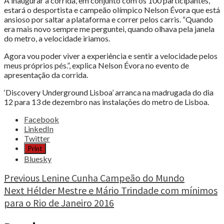
A inaugurar a corrida, em conjunto com os 100 participantes,
estará o desportista e campeão olímpico Nelson Évora que está
ansioso por saltar a plataforma e correr pelos carris. “Quando
era mais novo sempre me perguntei, quando olhava pela janela
do metro, a velocidade iriamos.
Agora vou poder viver a experiência e sentir a velocidade pelos
meus próprios pés.”, explica Nelson Évora no evento de
apresentação da corrida.
‘Discovery Underground Lisboa’ arranca na madrugada do dia
12 para 13 de dezembro nas instalações do metro de Lisboa.
Share
Facebook
the
LinkedIn
post
Twitter
"Discovery
Print
Underground
Bluesky
Lisboa
já
Continue
Previous
Lenine Cunha Campeão do Mundo
ultrapassou
Next
Hélder Mestre e Mário Trindade com mínimos
Reading
as
para o Rio de Janeiro 2016
3.000
candidaturas"