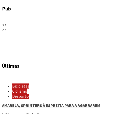
Pub
<<
>>
Últimas
Bicicletas
Ciclismo
Desporto
AMARELA, SPRINTERS À ESPREITA PARA A AGARRAREM