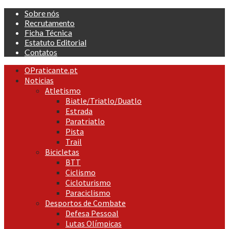
Skip
Sobre nós
to
Recrutamento
content
Ficha Técnica
Estatuto Editorial
Contatos
Primary
OPraticante.pt
Menu
Noticias
Atletismo
Biatle/Triatlo/Duatlo
Estrada
Paratriatlo
Pista
Trail
Bicicletas
BTT
Ciclismo
Cicloturismo
Paraciclismo
Desportos de Combate
Defesa Pessoal
Lutas Olímpicas