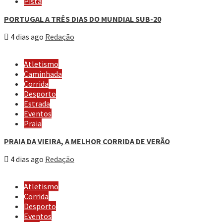
Pista
PORTUGAL A TRÊS DIAS DO MUNDIAL SUB-20
4 dias ago
Redação
Atletismo
Caminhada
Corrida
Desporto
Estrada
Eventos
Praia
PRAIA DA VIEIRA, A MELHOR CORRIDA DE VERÃO
4 dias ago
Redação
Atletismo
Corrida
Desporto
Eventos