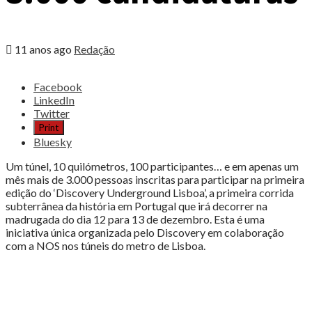
11 anos ago
Redação
Share
Facebook
the
LinkedIn
post
Twitter
"Discovery
Print
Underground
Bluesky
Lisboa
já
Um túnel, 10 quilómetros, 100 participantes… e em apenas um
ultrapassou
mês mais de 3.000 pessoas inscritas para participar na primeira
as
edição do ‘Discovery Underground Lisboa’, a primeira corrida
3.000
subterrânea da história em Portugal que irá decorrer na
candidaturas"
madrugada do dia 12 para 13 de dezembro. Esta é uma
iniciativa única organizada pelo Discovery em colaboração
com a NOS nos túneis do metro de Lisboa.