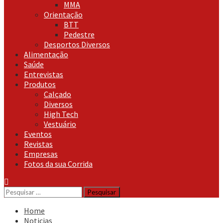
MMA
Orientação
BTT
Pedestre
Desportos Diversos
Alimentação
Saúde
Entrevistas
Produtos
Calçado
Diversos
High Tech
Vestuário
Eventos
Revistas
Empresas
Fotos da sua Corrida
Pesquisar
por:
Home
Noticias