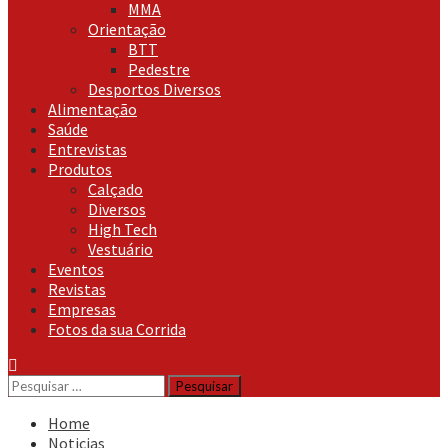
MMA
Orientação
BTT
Pedestre
Desportos Diversos
Alimentação
Saúde
Entrevistas
Produtos
Calçado
Diversos
High Tech
Vestuário
Eventos
Revistas
Empresas
Fotos da sua Corrida
Pesquisar
por:
Home
Noticias