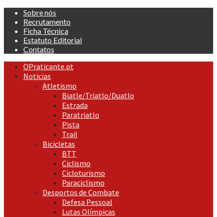
Skip
Sobre nós
to
Recrutamento
content
Ficha Técnica
Estatuto Editorial
Contatos
Primary
OPraticante.pt
Menu
Noticias
Atletismo
Biatle/Triatlo/Duatlo
Estrada
Paratriatlo
Pista
Trail
Bicicletas
BTT
Ciclismo
Cicloturismo
Paraciclismo
Desportos de Combate
Defesa Pessoal
Lutas Olímpicas