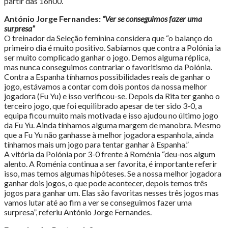
partir das 16h00.
António Jorge Fernandes:
“Ver se conseguimos fazer uma
surpresa”
O treinador da Seleção feminina considera que “o balanço do
primeiro dia é muito positivo. Sabíamos que contra a Polónia ia
ser muito complicado ganhar o jogo. Demos alguma réplica,
mas nunca conseguimos contrariar o favoritismo da Polónia.
Contra a Espanha tínhamos possibilidades reais de ganhar o
jogo, estávamos a contar com dois pontos da nossa melhor
jogadora (Fu Yu) e isso verificou-se. Depois da Rita ter ganho o
terceiro jogo, que foi equilibrado apesar de ter sido 3-0, a
equipa ficou muito mais motivada e isso ajudou no último jogo
da Fu Yu. Ainda tínhamos alguma margem de manobra. Mesmo
que a Fu Yu não ganhasse à melhor jogadora espanhola, ainda
tínhamos mais um jogo para tentar ganhar à Espanha.”
A vitória da Polónia por 3-0 frente à Roménia “deu-nos algum
alento. A Roménia continua a ser favorita, é importante referir
isso, mas temos algumas hipóteses. Se a nossa melhor jogadora
ganhar dois jogos, o que pode acontecer, depois temos três
jogos para ganhar um. Elas são favoritas nesses três jogos mas
vamos lutar até ao fim a ver se conseguimos fazer uma
surpresa”, referiu António Jorge Fernandes.