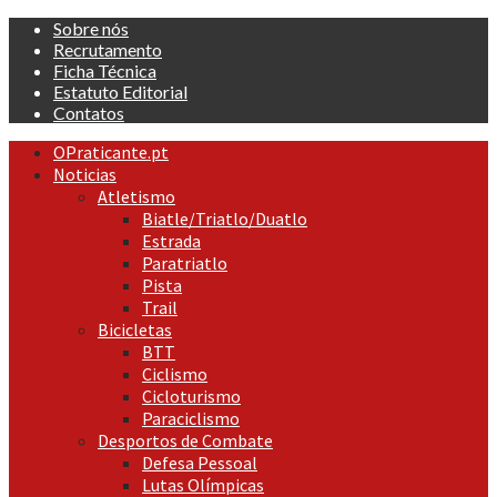
Skip
Sobre nós
to
Recrutamento
content
Ficha Técnica
Estatuto Editorial
Contatos
Primary
OPraticante.pt
Menu
Noticias
Atletismo
Biatle/Triatlo/Duatlo
Estrada
Paratriatlo
Pista
Trail
Bicicletas
BTT
Ciclismo
Cicloturismo
Paraciclismo
Desportos de Combate
Defesa Pessoal
Lutas Olímpicas