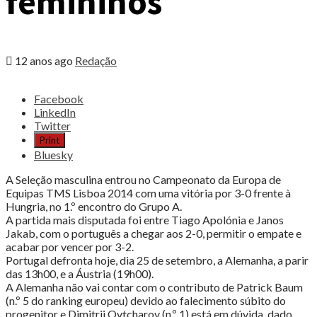
femininos
12 anos ago
Redação
Share
Facebook
the
LinkedIn
post
Twitter
"Ténis
Print
de
Bluesky
Mesa
|
A Seleção masculina entrou no Campeonato da Europa de
Estreia
Equipas TMS Lisboa 2014 com uma vitória por 3-0 frente à
a
Hungria, no 1.º encontro do Grupo A.
vencer
A partida mais disputada foi entre Tiago Apolónia e Janos
no
Jakab, com o português a chegar aos 2-0, permitir o empate e
Europeu
acabar por vencer por 3-2.
de
Portugal defronta hoje, dia 25 de setembro, a Alemanha, a parir
Lisboa
das 13h00, e a Áustria (19h00).
em
A Alemanha não vai contar com o contributo de Patrick Baum
masculinos
(n.º 5 do ranking europeu) devido ao falecimento súbito do
e
progenitor e Dimitrij Ovtcharov (n.º 1) está em dúvida, dado