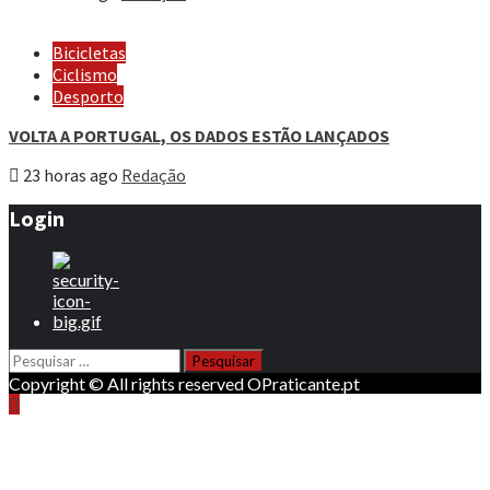
Bicicletas
Ciclismo
Desporto
VOLTA A PORTUGAL, OS DADOS ESTÃO LANÇADOS
23 horas ago
Redação
Login
Pesquisar
por:
Copyright © All rights reserved OPraticante.pt