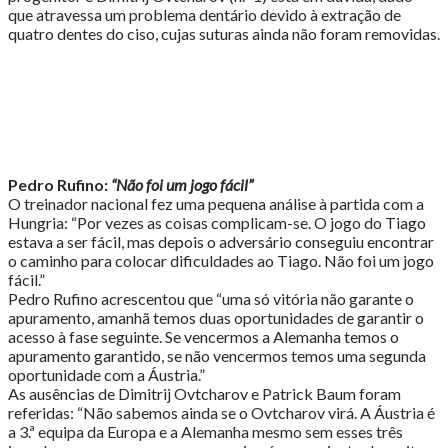
femininos"
que atravessa um problema dentário devido à extração de
quatro dentes do ciso, cujas suturas ainda não foram removidas.
Pedro Rufino:
“Não foi um jogo fácil”
O treinador nacional fez uma pequena análise à partida com a
Hungria: “Por vezes as coisas complicam-se. O jogo do Tiago
estava a ser fácil, mas depois o adversário conseguiu encontrar
o caminho para colocar dificuldades ao Tiago. Não foi um jogo
fácil.”
Pedro Rufino acrescentou que “uma só vitória não garante o
apuramento, amanhã temos duas oportunidades de garantir o
acesso à fase seguinte. Se vencermos a Alemanha temos o
apuramento garantido, se não vencermos temos uma segunda
oportunidade com a Áustria.”
As ausências de Dimitrij Ovtcharov e Patrick Baum foram
referidas: “Não sabemos ainda se o Ovtcharov virá. A Áustria é
a 3.ª equipa da Europa e a Alemanha mesmo sem esses três