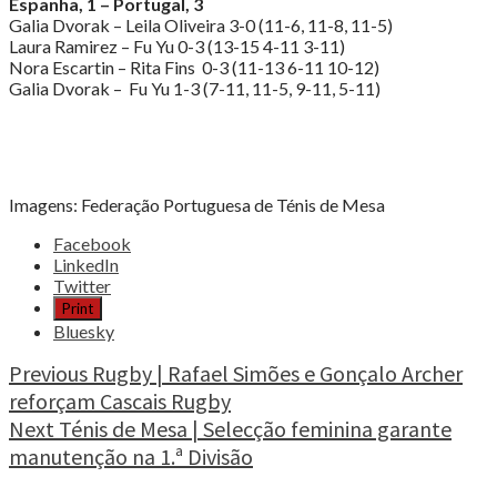
Espanha, 1 – Portugal, 3
Galia Dvorak – Leila Oliveira 3-0 (11-6, 11-8, 11-5)
Laura Ramirez – Fu Yu 0-3 (13-15 4-11 3-11)
Nora Escartin – Rita Fins 0-3 (11-13 6-11 10-12)
Galia Dvorak – Fu Yu 1-3 (7-11, 11-5, 9-11, 5-11)
Imagens: Federação Portuguesa de Ténis de Mesa
Share
Facebook
the
LinkedIn
post
Twitter
"Ténis
Print
de
Bluesky
Mesa
|
Continue
Previous
Rugby | Rafael Simões e Gonçalo Archer
Estreia
reforçam Cascais Rugby
Reading
a
Next
Ténis de Mesa | Selecção feminina garante
vencer
no
manutenção na 1.ª Divisão
Europeu
de