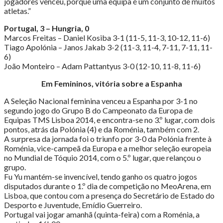
jogadores venceu, porque uma equipa é um conjunto de muitos
atletas.”
Portugal, 3 – Hungria, 0
Marcos Freitas – Daniel Kosiba 3-1 (11-5, 11-3, 10-12, 11-6)
Tiago Apolónia – Janos Jakab 3-2 (11-3, 11-4, 7-11, 7-11, 11-
6)
João Monteiro – Adam Pattantyus 3-0 (12-10, 11-8, 11-6)
Em Femininos, vitória sobre a Espanha
A Seleção Nacional feminina venceu a Espanha por 3-1 no
segundo jogo do Grupo B do Campeonato da Europa de
Equipas TMS Lisboa 2014, e encontra-se no 3.º lugar, com dois
pontos, atrás da Polónia (4) e da Roménia, também com 2.
A surpresa da jornada foi o triunfo por 3-0 da Polónia frente à
Roménia, vice-campeã da Europa e a melhor seleção europeia
no Mundial de Tóquio 2014, com o 5.º lugar, que relançou o
grupo.
Fu Yu mantém-se invencível, tendo ganho os quatro jogos
disputados durante o 1.º dia de competição no MeoArena, em
Lisboa, que contou com a presença do Secretário de Estado do
Desporto e Juventude, Emídio Guerreiro.
Portugal vai jogar amanhã (quinta-feira) com a Roménia, a