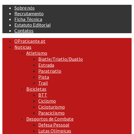
Skip
Sobre nós
to
Recrutamento
content
Ficha Técnica
Estatuto Editorial
Contatos
Primary
OPraticante.pt
Menu
Noticias
Atletismo
Biatle/Triatlo/Duatlo
Estrada
Paratriatlo
Pista
Trail
Bicicletas
BTT
Ciclismo
Cicloturismo
Paraciclismo
Desportos de Combate
Defesa Pessoal
Lutas Olímpicas