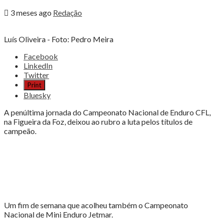
3 meses ago
Redação
Luís Oliveira - Foto: Pedro Meira
Share
Facebook
the
LinkedIn
post
Twitter
"FIGUEIRA
Print
AQUECEU
Bluesky
A
LUTA
A penúltima jornada do Campeonato Nacional de Enduro CFL,
PELOS
na Figueira da Foz, deixou ao rubro a luta pelos títulos de
TÍTULOS
campeão.
DE
CAMPEÃO"
Um fim de semana que acolheu também o Campeonato
Nacional de Mini Enduro Jetmar.