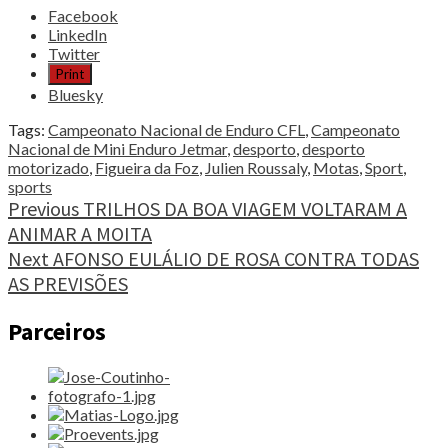
Share
Facebook
the
LinkedIn
post
Twitter
"FIGUEIRA
Print
AQUECEU
Bluesky
A
LUTA
Tags:
Campeonato Nacional de Enduro CFL
,
Campeonato
PELOS
Nacional de Mini Enduro Jetmar
,
desporto
,
desporto
TÍTULOS
motorizado
,
Figueira da Foz
,
Julien Roussaly
,
Motas
,
Sport
,
DE
sports
CAMPEÃO"
Continue
Previous
TRILHOS DA BOA VIAGEM VOLTARAM A
ANIMAR A MOITA
Reading
Next
AFONSO EULÁLIO DE ROSA CONTRA TODAS
AS PREVISÕES
Parceiros