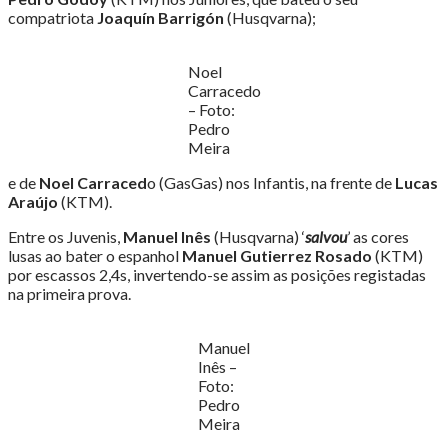
compatriota
Joaquín Barrigón
(Husqvarna);
Noel
Carracedo
– Foto:
Pedro
Meira
e de
Noel Carraced
o (GasGas) nos Infantis, na frente de
Lucas
Araújo
(KTM).
Entre os Juvenis,
Manuel Inês
(Husqvarna) ‘
salvou
’ as cores
lusas ao bater o espanhol
Manuel Gutierrez Rosado
(KTM)
por escassos 2,4s, invertendo-se assim as posições registadas
na primeira prova.
Manuel
Inês –
Foto:
Pedro
Meira