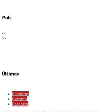
Pub
<<
>>
Últimas
Bicicletas
Ciclismo
Desporto