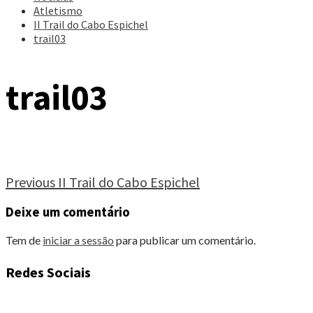
Atletismo
II Trail do Cabo Espichel
trail03
trail03
Continue
Previous
II Trail do Cabo Espichel
Reading
Deixe um comentário
Tem de
iniciar a sessão
para publicar um comentário.
Redes Sociais