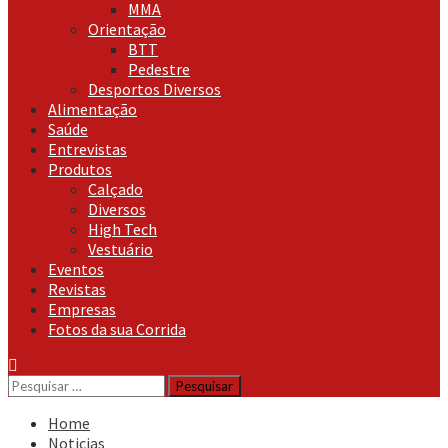
MMA
Orientação
BTT
Pedestre
Desportos Diversos
Alimentação
Saúde
Entrevistas
Produtos
Calçado
Diversos
High Tech
Vestuário
Eventos
Revistas
Empresas
Fotos da sua Corrida
Pesquisar
por:
Home
Noticias