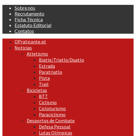
Skip
Sobre nós
to
Recrutamento
content
Ficha Técnica
Estatuto Editorial
Contatos
Primary
OPraticante.pt
Menu
Noticias
Atletismo
Biatle/Triatlo/Duatlo
Estrada
Paratriatlo
Pista
Trail
Bicicletas
BTT
Ciclismo
Cicloturismo
Paraciclismo
Desportos de Combate
Defesa Pessoal
Lutas Olímpicas