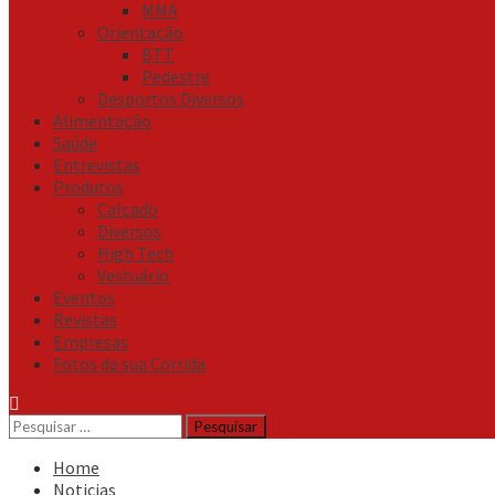
MMA
Orientação
BTT
Pedestre
Desportos Diversos
Alimentação
Saúde
Entrevistas
Produtos
Calçado
Diversos
High Tech
Vestuário
Eventos
Revistas
Empresas
Fotos da sua Corrida
Pesquisar
por:
Home
Noticias