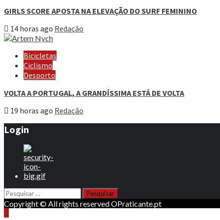
GIRLS SCORE APOSTA NA ELEVAÇÃO DO SURF FEMININO
14 horas ago
Redação
Bicicletas
Ciclismo
Desporto
VOLTA A PORTUGAL, A GRANDÍSSIMA ESTÁ DE VOLTA
19 horas ago
Redação
Login
Pesquisar
por:
Copyright © All rights reserved OPraticante.pt