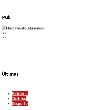
Pub
<<
>>
Últimas
Bicicletas
Ciclismo
Desporto