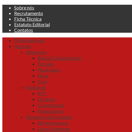
Skip
Sobre nós
to
Recrutamento
content
Ficha Técnica
Estatuto Editorial
Contatos
Primary
OPraticante.pt
Menu
Noticias
Atletismo
Biatle/Triatlo/Duatlo
Estrada
Paratriatlo
Pista
Trail
Bicicletas
BTT
Ciclismo
Cicloturismo
Paraciclismo
Desportos de Combate
Defesa Pessoal
Lutas Olímpicas