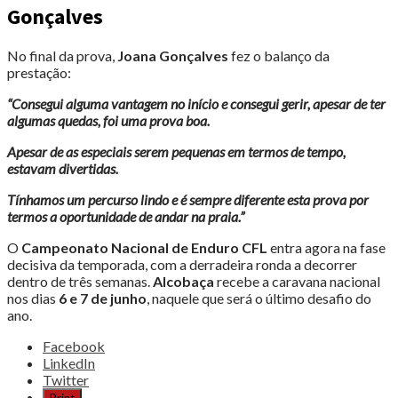
Gonçalves
No final da prova,
Joana Gonçalves
fez o balanço da
prestação:
“Consegui alguma vantagem no início e consegui gerir, apesar de ter
algumas quedas, foi uma prova boa.
Apesar de as especiais serem pequenas em termos de tempo,
estavam divertidas.
Tínhamos um percurso lindo e é sempre diferente esta prova por
termos a oportunidade de andar na praia.”
O
Campeonato Nacional de Enduro CFL
entra agora na fase
decisiva da temporada, com a derradeira ronda a decorrer
dentro de três semanas.
Alcobaça
recebe a caravana nacional
nos dias
6 e 7 de junho
, naquele que será o último desafio do
ano.
Share
Facebook
the
LinkedIn
post
Twitter
"JOANA