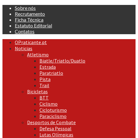
Skip
Sobre nós
to
Recrutamento
content
Ficha Técnica
Estatuto Editorial
Contatos
Primary
OPraticante.pt
Menu
Noticias
Atletismo
Biatle/Triatlo/Duatlo
Estrada
Paratriatlo
Pista
Trail
Bicicletas
BTT
Ciclismo
Cicloturismo
Paraciclismo
Desportos de Combate
Defesa Pessoal
Lutas Olímpicas