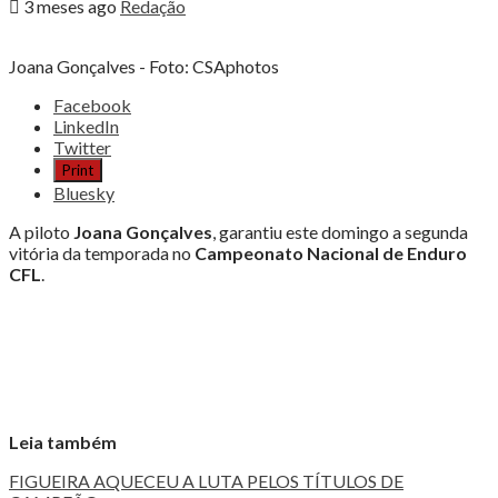
3 meses ago
Redação
Joana Gonçalves - Foto: CSAphotos
Share
Facebook
the
LinkedIn
post
Twitter
"JOANA
Print
GONÇALVES
Bluesky
CONQUISTA
VITÓRIA
A piloto
Joana Gonçalves
, garantiu este domingo a segunda
NA
vitória da temporada no
Campeonato Nacional de Enduro
FIGUEIRA"
CFL
.
Leia também
FIGUEIRA AQUECEU A LUTA PELOS TÍTULOS DE