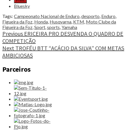
Print
GONÇALVES
Bluesky
CONQUISTA
VITÓRIA
Tags:
Campeonato Nacional de Enduro
,
desporto
,
Enduro
,
NA
Figueira da Foz
,
Honda
,
Husqvarna
,
KTM
,
Moto Clube da
FIGUEIRA"
Figueira da Foz
,
Sport
,
sports
,
Yamaha
Continue
Previous
ERICEIRA PRO DESVENDA O QUADRO DE
COMPETIÇÃO
Reading
Next
TROFÉU BTT “ACÁCIO DA SILVA” COM METAS
AMBICIOSAS
Parceiros