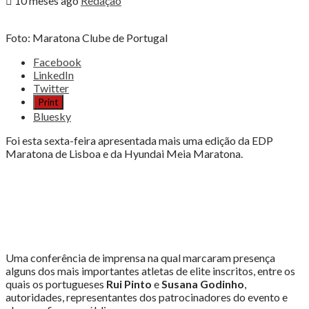
10 meses ago
Redação
Foto: Maratona Clube de Portugal
Share
Facebook
the
LinkedIn
post
Twitter
"MARATONA
Print
DE
Bluesky
LISBOA
ESTREIA
Foi esta sexta-feira apresentada mais uma edição da EDP
NOVO
Maratona de Lisboa e da Hyundai Meia Maratona.
PERCURSO"
Uma conferência de imprensa na qual marcaram presença
alguns dos mais importantes atletas de elite inscritos, entre os
quais os portugueses
Rui Pinto
e
Susana Godinho
,
autoridades, representantes dos patrocinadores do evento e