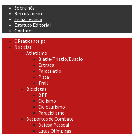
Skip
Sobre nós
to
Recrutamento
content
Ficha Técnica
Estatuto Editorial
Contatos
Primary
OPraticante.pt
Menu
Noticias
Atletismo
Biatle/Triatlo/Duatlo
Estrada
Paratriatlo
Pista
Trail
Bicicletas
BTT
Ciclismo
Cicloturismo
Paraciclismo
Desportos de Combate
Defesa Pessoal
Lutas Olímpicas