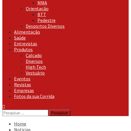
MMA
Orientação
BTT
Pedestre
Desportos Diversos
Alimentação
Saúde
Entrevistas
Produtos
Calçado
Diversos
High Tech
Vestuário
Eventos
Revistas
Empresas
Fotos da sua Corrida
Pesquisar
por:
Home
Noticias