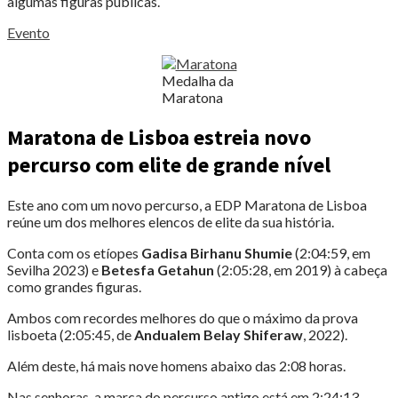
algumas figuras públicas.
Evento
Medalha da
Maratona
Maratona de Lisboa estreia novo
percurso com elite de grande nível
Este ano com um novo percurso, a EDP Maratona de Lisboa
reúne um dos melhores elencos de elite da sua história.
Conta com os etíopes
Gadisa Birhanu Shumie
(2:04:59, em
Sevilha 2023) e
Betesfa Getahun
(2:05:28, em 2019) à cabeça
como grandes figuras.
Ambos com recordes melhores do que o máximo da prova
lisboeta (2:05:45, de
Andualem Belay Shiferaw
, 2022).
Além deste, há mais nove homens abaixo das 2:08 horas.
Nas senhoras, a marca do percurso antigo está em 2:24:13