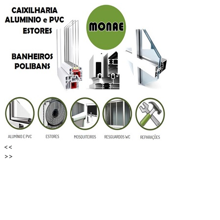
<<
>>