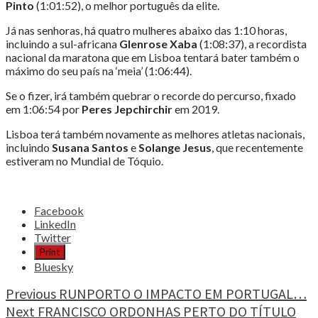
Pinto
(1:01:52), o melhor português da elite.
Já nas senhoras, há quatro mulheres abaixo das 1:10 horas,
incluindo a sul-africana
Glenrose Xaba
(1:08:37), a recordista
nacional da maratona que em Lisboa tentará bater também o
máximo do seu país na ‘meia’ (1:06:44).
Se o fizer, irá também quebrar o recorde do percurso, fixado
em 1:06:54 por
Peres Jepchirchir
em 2019.
Lisboa terá também novamente as melhores atletas nacionais,
incluindo
Susana Santos
e
Solange Jesus
, que recentemente
estiveram no Mundial de Tóquio.
Share
Facebook
the
LinkedIn
post
Twitter
"MARATONA
Print
DE
Bluesky
LISBOA
ESTREIA
Continue
Previous
RUNPORTO O IMPACTO EM PORTUGAL…
NOVO
Next
FRANCISCO ORDONHAS PERTO DO TÍTULO
Reading
PERCURSO"