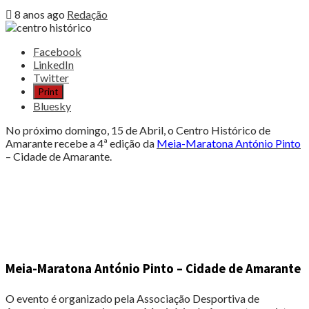
8 anos ago
Redação
Share
Facebook
the
LinkedIn
post
Twitter
"Milhar
Print
de
Bluesky
atletas
invade
No próximo domingo, 15 de Abril, o Centro Histórico de
Centro
Amarante recebe a 4ª edição da
Meia-Maratona António Pinto
Histórico
– Cidade de Amarante.
Amarante"
Meia-Maratona António Pinto – Cidade de Amarante
O evento é organizado pela Associação Desportiva de