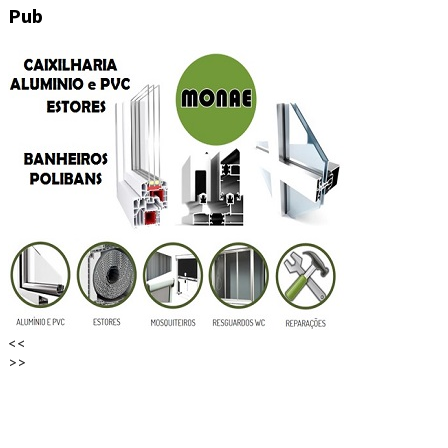
Pub
<<
>>