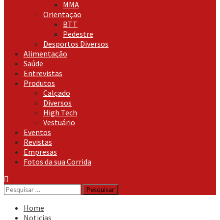
MMA
Orientação
BTT
Pedestre
Desportos Diversos
Alimentação
Saúde
Entrevistas
Produtos
Calçado
Diversos
High Tech
Vestuário
Eventos
Revistas
Empresas
Fotos da sua Corrida
Pesquisar
por:
Home
Noticias