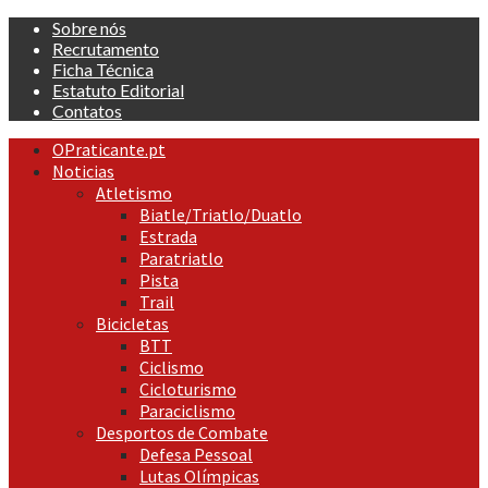
Skip
Sobre nós
to
Recrutamento
content
Ficha Técnica
Estatuto Editorial
Contatos
Primary
OPraticante.pt
Menu
Noticias
Atletismo
Biatle/Triatlo/Duatlo
Estrada
Paratriatlo
Pista
Trail
Bicicletas
BTT
Ciclismo
Cicloturismo
Paraciclismo
Desportos de Combate
Defesa Pessoal
Lutas Olímpicas