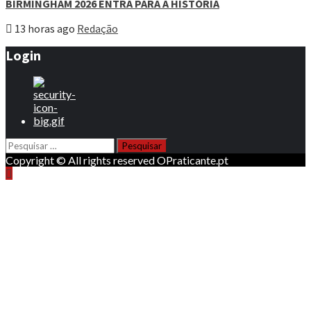
BIRMINGHAM 2026 ENTRA PARA A HISTÓRIA
13 horas ago
Redação
Login
Pesquisar
por:
Copyright © All rights reserved OPraticante.pt