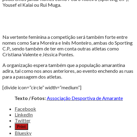
Yousef el Kalai ou Rui Muga.
Na vertente feminina a competição será também forte entre
nomes como Sara Moreira e Inês Monteiro, ambas do Sporting
C.P., sendo também de ter em conta outras atletas como
Cristiana Valente e Jéssica Pontes.
A organização espera também que a população amarantina
adira, tal como nos anos anteriores, ao evento enchendo as ruas
para a passagem dos atletas.
[divide icon=”circle” width=”medium”]
Texto / Fotos:
Associação Desportiva de Amarante
Share
Facebook
the
LinkedIn
post
Twitter
"Milhar
Print
de
Bluesky