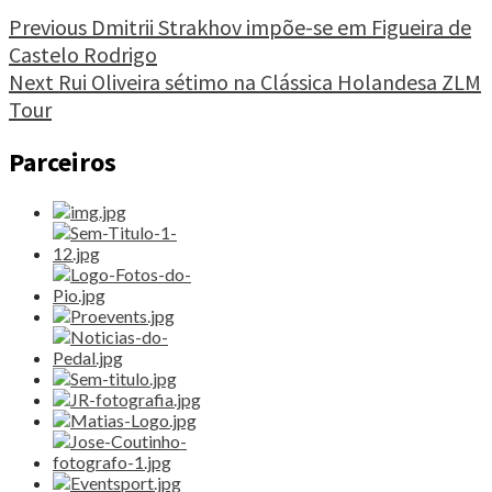
atletas
invade
Continue
Previous
Dmitrii Strakhov impõe-se em Figueira de
Centro
Castelo Rodrigo
Reading
Histórico
Next
Rui Oliveira sétimo na Clássica Holandesa ZLM
Amarante"
Tour
Parceiros