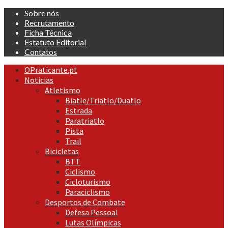
Skip
Sobre nós
to
Recrutamento
content
Ficha Técnica
Estatuto Editorial
Contatos
Primary
OPraticante.pt
Menu
Noticias
Atletismo
Biatle/Triatlo/Duatlo
Estrada
Paratriatlo
Pista
Trail
Bicicletas
BTT
Ciclismo
Cicloturismo
Paraciclismo
Desportos de Combate
Defesa Pessoal
Lutas Olímpicas