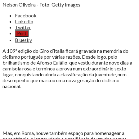
Nelson Oliveira - Foto: Getty Images
Share
Facebook
the
LinkedIn
post
Twitter
"NELSON
Print
OLIVEIRA,
Bluesky
77
MIL
A 109ª edição do Giro d’Italia ficará gravada na memória do
KM
ciclismo português por várias razões. Desde logo, pelo
DE
brilhantismo de Afonso Eulálio, que vestiu durante nove dias a
HISTÓRIA"
camisola rosa e terminou a prova num extraordinário sexto
lugar, conquistando ainda a classificação da juventude, num
desempenho que marcou uma nova geração do ciclismo
nacional.
Mas, em Roma, houve também espaço para homenagear a
consistência, a longevidade e a resiliência de um dos nomes