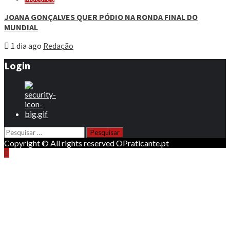
JOANA GONÇALVES QUER PÓDIO NA RONDA FINAL DO
MUNDIAL
1 dia ago
Redação
Login
Pesquisar
por:
Copyright © All rights reserved OPraticante.pt