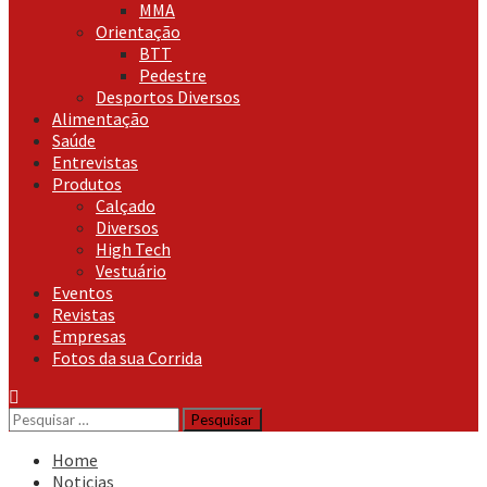
MMA
Orientação
BTT
Pedestre
Desportos Diversos
Alimentação
Saúde
Entrevistas
Produtos
Calçado
Diversos
High Tech
Vestuário
Eventos
Revistas
Empresas
Fotos da sua Corrida
Pesquisar
por:
Home
Noticias