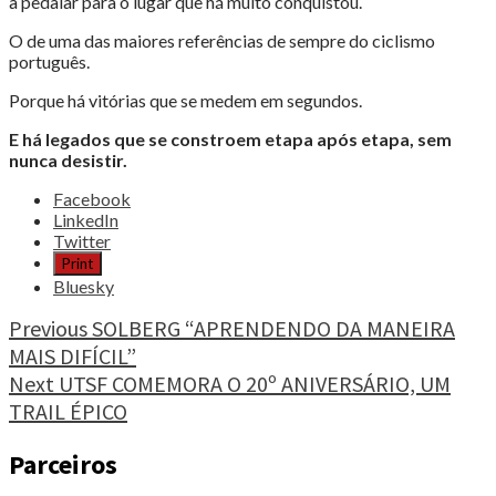
a pedalar para o lugar que há muito conquistou.
O de uma das maiores referências de sempre do ciclismo
português.
Porque há vitórias que se medem em segundos.
E há legados que se constroem etapa após etapa, sem
nunca desistir.
Share
Facebook
the
LinkedIn
post
Twitter
"NELSON
Print
OLIVEIRA,
Bluesky
77
MIL
Continue
Previous
SOLBERG “APRENDENDO DA MANEIRA
KM
MAIS DIFÍCIL”
Reading
DE
Next
UTSF COMEMORA O 20º ANIVERSÁRIO, UM
HISTÓRIA"
TRAIL ÉPICO
Parceiros