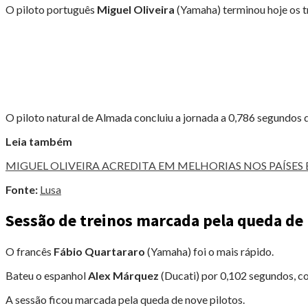
FASE
O piloto português
Miguel Oliveira
(Yamaha) terminou hoje os t
DE
QUALIFICAÇÃO
(Q1)"
O piloto natural de Almada concluiu a jornada a 0,786 segundos 
Leia também
MIGUEL OLIVEIRA ACREDITA EM MELHORIAS NOS PAÍSES
Fonte:
Lusa
Sessão de treinos marcada pela queda de 
O francês
Fábio Quartararo
(Yamaha) foi o mais rápido.
Bateu o espanhol
Alex Márquez
(Ducati) por 0,102 segundos, 
A sessão ficou marcada pela queda de nove pilotos.