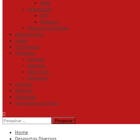
MMA
Orientação
BTT
Pedestre
Desportos Diversos
Alimentação
Saúde
Entrevistas
Produtos
Calçado
Diversos
High Tech
Vestuário
Eventos
Revistas
Empresas
Fotos da sua Corrida
Pesquisar
por:
Home
Desportos Diversos