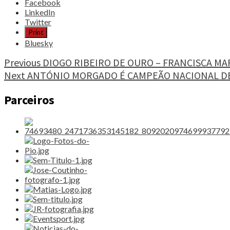
Share
Facebook
the
LinkedIn
post
Twitter
"OLIVEIRA
Print
VAI
Bluesky
DISPUTAR
FASE
Continue
Previous
DIOGO RIBEIRO DE OURO – FRANCISCA MA
DE
Next
ANTÓNIO MORGADO É CAMPEÃO NACIONAL D
Reading
QUALIFICAÇÃO
(Q1)"
Parceiros