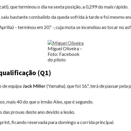
ati), que terminou o dia na sexta posição, a 0,299 do mais rápido.
nhã, saiu bastante combalido da queda sofrida à tarde e foi mesmo 
Aprilia) – terminou em 20.º -, cuja mota se incendiou ao tocar no a
Miguel Oliveira –
Foto: Facebook
do piloto
qualificação (Q1)
o de equipa
Jack Miller
(Yamaha), que foi 16.º, terá de passar pela
, mais 40 do que o irmão Alex, que é segundo.
ês das provas deste ano devido a lesão.
print, ficando reservada para domingo a corrida principal.