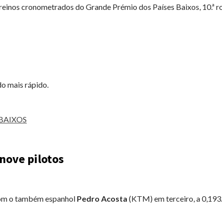
reinos cronometrados do Grande Prémio dos Países Baixos, 10.ª r
do mais rápido.
 BAIXOS
nove pilotos
com o também espanhol
Pedro Acosta
(KTM) em terceiro, a 0,193