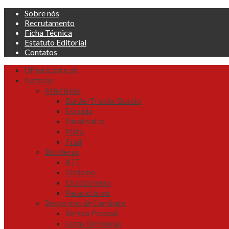
Skip
Sobre nós
to
Recrutamento
content
Ficha Técnica
Estatuto Editorial
Contatos
Primary
OPraticante.pt
Menu
Noticias
Atletismo
Biatle/Triatlo/Duatlo
Estrada
Paratriatlo
Pista
Trail
Bicicletas
BTT
Ciclismo
Cicloturismo
Paraciclismo
Desportos de Combate
Defesa Pessoal
Lutas Olímpicas