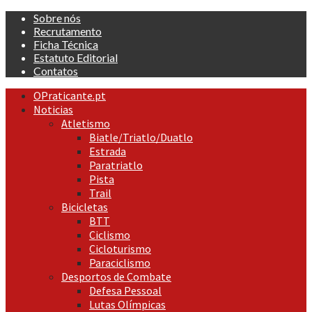
Skip
Sobre nós
to
Recrutamento
content
Ficha Técnica
Estatuto Editorial
Contatos
Primary
OPraticante.pt
Menu
Noticias
Atletismo
Biatle/Triatlo/Duatlo
Estrada
Paratriatlo
Pista
Trail
Bicicletas
BTT
Ciclismo
Cicloturismo
Paraciclismo
Desportos de Combate
Defesa Pessoal
Lutas Olímpicas