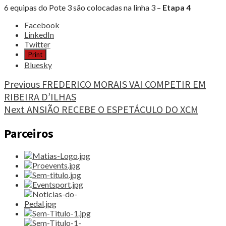
6 equipas do Pote 3 são colocadas na linha 3 –
Etapa 4
Share
Facebook
the
LinkedIn
post
Twitter
"PORTUGAL
Print
VAI
Bluesky
CONHECER
ADVERSÁRIOS"
Continue
Previous
FREDERICO MORAIS VAI COMPETIR EM
RIBEIRA D’ILHAS
Reading
Next
ANSIÃO RECEBE O ESPETÁCULO DO XCM
Parceiros