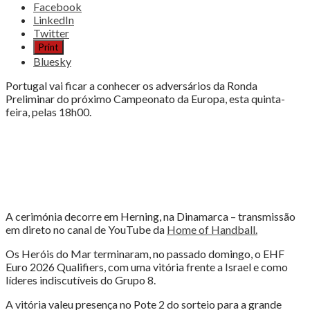
Share
Facebook
the
LinkedIn
post
Twitter
"PORTUGAL
Print
VAI
Bluesky
CONHECER
ADVERSÁRIOS"
Portugal vai ficar a conhecer os adversários da Ronda
Preliminar do próximo Campeonato da Europa, esta quinta-
feira, pelas 18h00.
A cerimónia decorre em Herning, na Dinamarca – transmissão
em direto no canal de YouTube da
Home of Handball.
Os Heróis do Mar terminaram, no passado domingo, o EHF
Euro 2026 Qualifiers, com uma vitória frente a Israel e como
líderes indiscutíveis do Grupo 8.
A vitória valeu presença no Pote 2 do sorteio para a grande