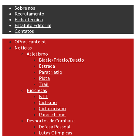
Skip
Sobre nós
to
Recrutamento
content
Ficha Técnica
Estatuto Editorial
Contatos
Primary
OPraticante.pt
Menu
Noticias
Atletismo
Biatle/Triatlo/Duatlo
Estrada
Paratriatlo
Pista
Trail
Bicicletas
BTT
Ciclismo
Cicloturismo
Paraciclismo
Desportos de Combate
Defesa Pessoal
Lutas Olímpicas