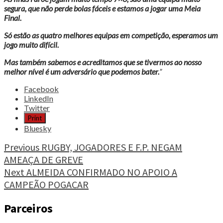
segura, que não perde bolas fáceis e estamos a jogar uma Meia
Final.
Só estão as quatro melhores equipas em competição, esperamos um
jogo muito difícil.
Mas também sabemos e acreditamos que se tivermos ao nosso
melhor nível é um adversário que podemos bater.
”
Share
Facebook
the
LinkedIn
post
Twitter
"PORTUGAL
Print
NAS
Bluesky
MEIAS
FINAIS
Continue
Previous
RUGBY, JOGADORES E F.P. NEGAM
IHF
AMEAÇA DE GREVE
Reading
WORLD
Next
ALMEIDA CONFIRMADO NO APOIO A
CHAMPIONSHIP"
CAMPEÃO POGACAR
Parceiros