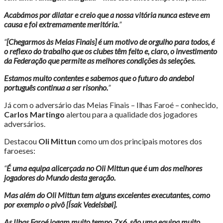
Acabámos por dilatar e creio que a nossa vitória nunca esteve em
causa e foi extremamente meritória.
”
“
[Chegarmos às Meias Finais] é um motivo de orgulho para todos, é
o reflexo do trabalho que os clubes têm feito e, claro, o investimento
da Federação que permite as melhores condições às seleções.
Estamos muito contentes e sabemos que o futuro do andebol
português continua a ser risonho.
”
Já com o adversário das Meias Finais – Ilhas Faroé – conhecido,
Carlos Martingo
alertou para a qualidade dos jogadores
adversários.
Destacou
Oli Mittun
como um dos principais motores dos
faroeses:
“
É uma equipa alicerçada no Oli Mittun que é um dos melhores
jogadores do Mundo desta geração.
Mas além do Oli Mittun tem alguns excelentes executantes, como
por exemplo o pivô [Ísak Vedelsbøl].
As Ilhas Faroé jogam muito tempo 7×6, são uma equipa muito