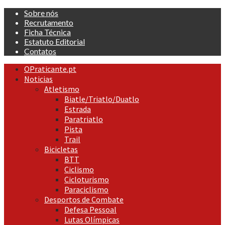
Skip
Sobre nós
to
Recrutamento
content
Ficha Técnica
Estatuto Editorial
Contatos
Primary
OPraticante.pt
Menu
Noticias
Atletismo
Biatle/Triatlo/Duatlo
Estrada
Paratriatlo
Pista
Trail
Bicicletas
BTT
Ciclismo
Cicloturismo
Paraciclismo
Desportos de Combate
Defesa Pessoal
Lutas Olímpicas