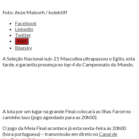
Foto: Anze Malovrh / kolektiff
Share
Facebook
the
LinkedIn
post
Twitter
"PORTUGAL
Print
NAS
Bluesky
MEIAS
FINAIS
A Seleção Nacional sub-21 Masculina ultrapassou o Egito, esta
IHF
tarde, e garantiu presença no
top-4
do Campeonato do Mundo.
WORLD
CHAMPIONSHIP"
A luta por um lugar na grande Final colocará as Ilhas Faroé no
caminho luso (jogo agendado para as 20h00).
O jogo da Meia Final acontece já esta sexta-feira às 20h00
(hora portuguesa) – transmissão em direto no
Canal de