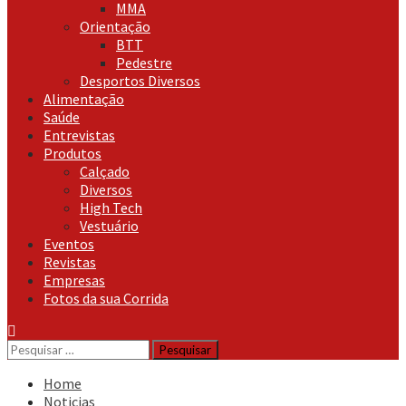
MMA
Orientação
BTT
Pedestre
Desportos Diversos
Alimentação
Saúde
Entrevistas
Produtos
Calçado
Diversos
High Tech
Vestuário
Eventos
Revistas
Empresas
Fotos da sua Corrida
Pesquisar
por:
Home
Noticias