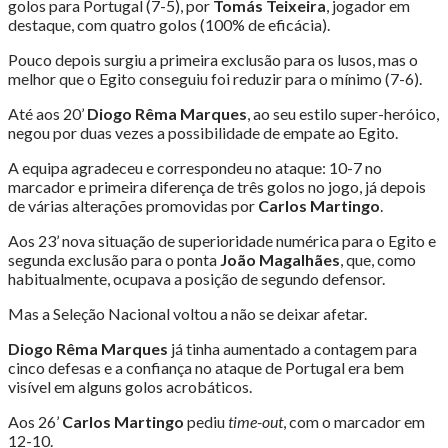
golos para Portugal (7-5), por
Tomás Teixeira
, jogador em
destaque, com quatro golos (100% de eficácia).
Pouco depois surgiu a primeira exclusão para os lusos, mas o
melhor que o Egito conseguiu foi reduzir para o mínimo (7-6).
Até aos 20’
Diogo Rêma Marques
, ao seu estilo super-heróico,
negou por duas vezes a possibilidade de empate ao Egito.
A equipa agradeceu e correspondeu no ataque: 10-7 no
marcador e primeira diferença de três golos no jogo, já depois
de várias alterações promovidas por
Carlos Martingo
.
Aos 23’ nova situação de superioridade numérica para o Egito e
segunda exclusão para o ponta
João Magalhães
, que, como
habitualmente, ocupava a posição de segundo defensor.
Mas a Seleção Nacional voltou a não se deixar afetar.
Diogo Rêma Marques
já tinha aumentado a contagem para
cinco defesas e a confiança no ataque de Portugal era bem
visível em alguns golos acrobáticos.
Aos 26’
Carlos Martingo
pediu
time-out
, com o marcador em
12-10.