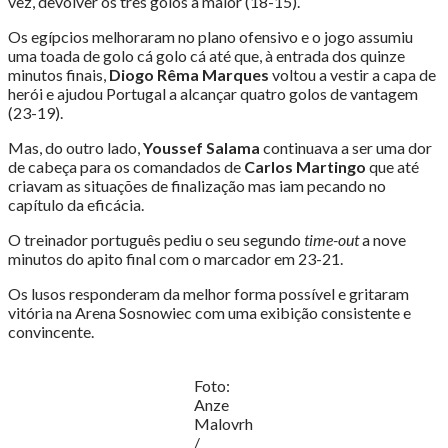
vez, devolver os três golos à maior (18-15).
Os egípcios melhoraram no plano ofensivo e o jogo assumiu
uma toada de golo cá golo cá até que, à entrada dos quinze
minutos finais,
Diogo Rêma Marques
voltou a vestir a capa de
herói e ajudou Portugal a alcançar quatro golos de vantagem
(23-19).
Mas, do outro lado,
Youssef Salama
continuava a ser uma dor
de cabeça para os comandados de
Carlos Martingo
que até
criavam as situações de finalização mas iam pecando no
capítulo da eficácia.
O treinador português pediu o seu segundo
time-out
a nove
minutos do apito final com o marcador em 23-21.
Os lusos responderam da melhor forma possível e gritaram
vitória na Arena Sosnowiec com uma exibição consistente e
convincente.
Foto:
Anze
Malovrh
/