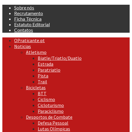
Skip
Sobre nós
to
Recrutamento
content
Ficha Técnica
Estatuto Editorial
Contatos
Primary
OPraticante.pt
Menu
Noticias
Atletismo
Biatle/Triatlo/Duatlo
Estrada
Paratriatlo
Pista
Trail
Bicicletas
BTT
Ciclismo
Cicloturismo
Paraciclismo
Desportos de Combate
Defesa Pessoal
Lutas Olímpicas