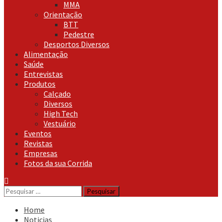
MMA
Orientação
BTT
Pedestre
Desportos Diversos
Alimentação
Saúde
Entrevistas
Produtos
Calçado
Diversos
High Tech
Vestuário
Eventos
Revistas
Empresas
Fotos da sua Corrida
Pesquisar
por:
Home
Noticias