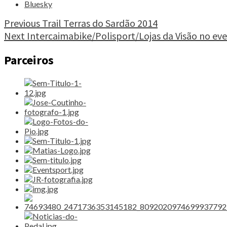
das
Bluesky
Vindimas
2014"
Continue
Previous
Trail Terras do Sardão 2014
Next
Intercaimabike/Polisport/Lojas da Visão no eve
Reading
Parceiros