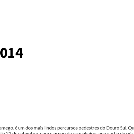
2014
amego, é um dos mais lindos percursos pedestres do Douro Sul. Q
ia 21 de setembro, com o grupo de caminheiros que partiu do pórtic