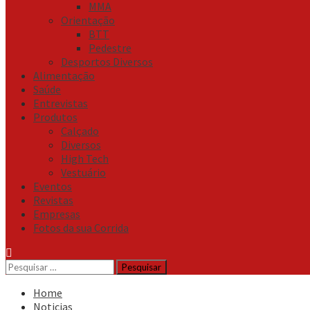
MMA
Orientação
BTT
Pedestre
Desportos Diversos
Alimentação
Saúde
Entrevistas
Produtos
Calçado
Diversos
High Tech
Vestuário
Eventos
Revistas
Empresas
Fotos da sua Corrida
Pesquisar
por:
Home
Noticias