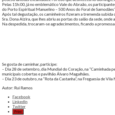
Pelas 11h:00, já no emblemático Vale do Abraão, os participant
do Porto Espiritual Manuelino – 500 Anos do Foral de Samodães”,
Após tal degustação, os caminheiros fizeram a tremenda subida d
Sra. Dona Alzira, que lhes abriu as portas do salão da sede, onde
Na despedida, trocaram-se agradecimentos, ficando a promessa d
Se gosta de caminhar, participe:
– Dia 28 de setembro, dia Mundial do Coração, na “Caminhada pel
municipais cobertas e pavilhão Álvaro Magalhães.
– Dia 23 de outubro, na “Rota da Castanha”, na Freguesia de V
Autor: Rui Ramos
Share
Facebook
the
LinkedIn
post
Twitter
"Rota
Print