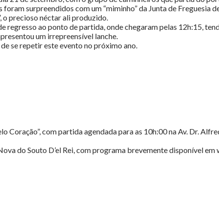
es foram surpreendidos com um “miminho” da Junta de Freguesia d
 o precioso néctar ali produzido.
e regresso ao ponto de partida, onde chegaram pelas 12h:15, tend
 apresentou um irrepreensível lanche.
e se repetir este evento no próximo ano.
o Coração”, com partida agendada para as 10h:00 na Av. Dr. Alfred
ila Nova do Souto D’el Rei, com programa brevemente disponível 