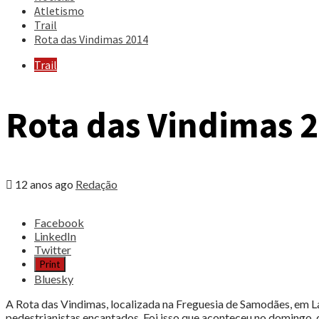
Atletismo
Trail
Rota das Vindimas 2014
Trail
Rota das Vindimas 
12 anos ago
Redação
Share
Facebook
the
LinkedIn
post
Twitter
"Rota
Print
das
Bluesky
Vindimas
2014"
A Rota das Vindimas, localizada na Freguesia de Samodães, em L
pedestrianistas encantados. Foi isso que aconteceu no domingo, d