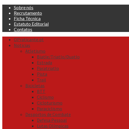
Skip
Sobre nós
to
Recrutamento
content
Ficha Técnica
Estatuto Editorial
Contatos
Primary
OPraticante.pt
Menu
Noticias
Atletismo
Biatle/Triatlo/Duatlo
Estrada
Paratriatlo
Pista
Trail
Bicicletas
BTT
Ciclismo
Cicloturismo
Paraciclismo
Desportos de Combate
Defesa Pessoal
Lutas Olímpicas