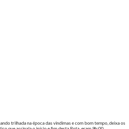
uando trilhada na época das vindimas e com bom tempo, deixa os
o que assinala o início e fim desta Rota, eram 9h:00.