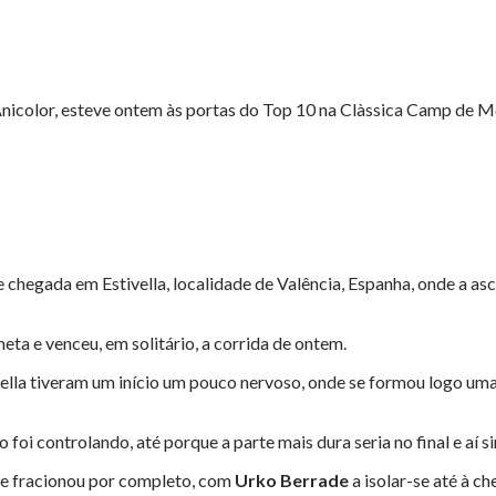
nicolor, esteve ontem às portas do Top 10 na Clàssica Camp de Mo
 chegada em Estivella, localidade de Valência, Espanha, onde a asc
ta e venceu, em solitário, a corrida de ontem.
vella tiveram um início um pouco nervoso, onde se formou logo um
foi controlando, até porque a parte mais dura seria no final e aí sim
 se fracionou por completo, com
Urko Berrade
a isolar-se até à c