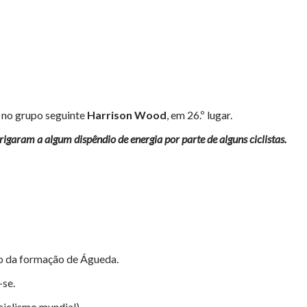
o no grupo seguinte
Harrison Wood
, em 26.º lugar.
aram a algum dispêndio de energia por parte de alguns ciclistas.
vo da formação de Águeda.
-se.
ciclismo mundial).