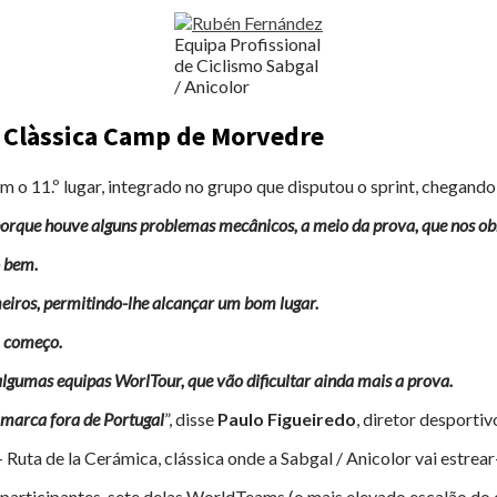
Equipa Profissional
de Ciclismo Sabgal
/ Anicolor
 Clàssica Camp de Morvedre
om o 11.º lugar, integrado no grupo que disputou o sprint, chegand
que houve alguns problemas mecânicos, a meio da prova, que nos obrig
o bem.
eiros, permitindo-lhe alcançar um bom lugar.
m começo.
gumas equipas WorlTour, que vão dificultar ainda mais a prova.
 marca fora de Portugal
”, disse
Paulo Figueiredo
, diretor desporti
 Ruta de la Cerámica, clássica onde a Sabgal / Anicolor vai estrear
participantes, sete delas WorldTeams (o mais elevado escalão do 