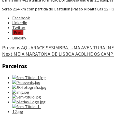
Serão 224 km com partida de Castellón (Paseo Ribalta), às 12
Share
Facebook
the
LinkedIn
post
Twitter
"RUBÉN
Print
FERNÁNDEZ
Bluesky
ÀS
PORTAS
Continue
Previous
AQUARACE SESIMBRA, UMA AVENTURA INE
DO
Next
MEIA MARATONA DE LISBOA ACOLHE OS CAM
Reading
TOP10
NA
Parceiros
CLÀSSICA
CAMP
DE
MORVEDRE"