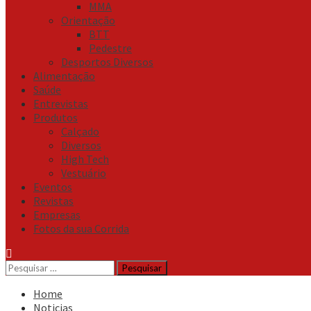
MMA
Orientação
BTT
Pedestre
Desportos Diversos
Alimentação
Saúde
Entrevistas
Produtos
Calçado
Diversos
High Tech
Vestuário
Eventos
Revistas
Empresas
Fotos da sua Corrida
Pesquisar
por:
Home
Noticias