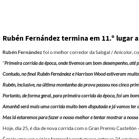
Rubén Fernández termina em 11.º lugar a
Rubén Fernández
foi o melhor corredor da Sabgal / Anicolor, c
“
Primeira corrida da época, onde tivemos um bom desempenho, até por
Contudo, no final Rubén Fernández e Harrison Wood estiveram muit
Rubén, inclusive, na última montanha da prova passou nos cinco prim
Portanto, de forma geral, para primeira corrida da época, foi um bo
Amanhã será mais uma corrida muito bem disputada e já vamos ter al
Mas lá estaremos para fazer o nosso melhor e tentar mostrar a nossa
Hoje, dia 25, é dia de nova corrida com o Gran Premio Castellón –
É mais uma vez a única formação portuguesa entre as 21 equipas 