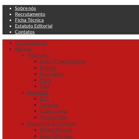
Skip
Sobre nós
to
Recrutamento
content
Ficha Técnica
Estatuto Editorial
Contatos
Primary
OPraticante.pt
Menu
Noticias
Atletismo
Biatle/Triatlo/Duatlo
Estrada
Paratriatlo
Pista
Trail
Bicicletas
BTT
Ciclismo
Cicloturismo
Paraciclismo
Desportos de Combate
Defesa Pessoal
Lutas Olímpicas