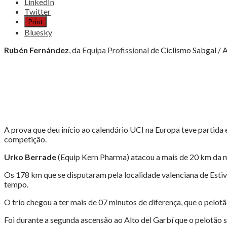
the
LinkedIn
post
Twitter
"RUBÉN
Print
FERNÁNDEZ
Bluesky
ÀS
PORTAS
Rubén Fernández
, da
Equipa Profissional
de Ciclismo Sabgal / A
DO
TOP10
NA
CLÀSSICA
CAMP
DE
MORVEDRE"
A prova que deu início ao calendário UCI na Europa teve partida e
competição.
Urko Berrade
(Equip Kern Pharma) atacou a mais de 20 km da me
Os 178 km que se disputaram pela localidade valenciana de Esti
tempo.
O trio chegou a ter mais de 07 minutos de diferença, que o pelotão 
Foi durante a segunda ascensão ao Alto del Garbí que o pelotão