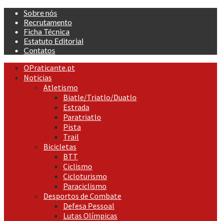
Skip
Sobre nós
to
Recrutamento
content
Ficha Técnica
Estatuto Editorial
Contatos
Primary
OPraticante.pt
Menu
Noticias
Atletismo
Biatle/Triatlo/Duatlo
Estrada
Paratriatlo
Pista
Trail
Bicicletas
BTT
Ciclismo
Cicloturismo
Paraciclismo
Desportos de Combate
Defesa Pessoal
Lutas Olímpicas