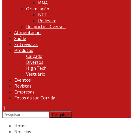
MMA
Orientação
BTT
Pedestre
Desportos Diversos
Alimentação
Saúde
Entrevistas
Produtos
Calçado
Diversos
High Tech
Vestuário
Eventos
Revistas
Empresas
Fotos da sua Corrida
Pesquisar
por:
Home
Noticias