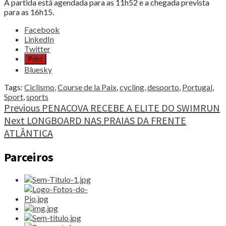
A partida está agendada para as 11h52 e a chegada prevista
para as 16h15.
Share
Facebook
the
LinkedIn
post
Twitter
"RÚBEN
Print
RODRIGUES
Bluesky
TOP5
NA
Tags:
Ciclismo
,
Course de la Paix
,
cycling
,
desporto
,
Portugal
,
CORRIDA
Sport
,
sports
DA
Continue
Previous
PENACOVA RECEBE A ELITE DO SWIMRUN
PAZ"
Next
LONGBOARD NAS PRAIAS DA FRENTE
Reading
ATLÂNTICA
Parceiros