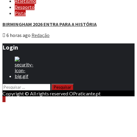
Atletismo
Desporto
Pista
BIRMINGHAM 2026 ENTRA PARA A HISTÓRIA
6 horas ago
Redação
Login
Pesquisar
por:
Copyright © All rights reserved OPraticante.pt