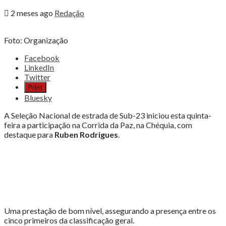
2 meses ago
Redação
Foto: Organização
Share
Facebook
the
LinkedIn
post
Twitter
"RÚBEN
Print
RODRIGUES
Bluesky
TOP5
NA
A Seleção Nacional de estrada de Sub-23 iniciou esta quinta-
CORRIDA
feira a participação na Corrida da Paz, na Chéquia, com
DA
destaque para
Ruben Rodrigues
.
PAZ"
Uma prestação de bom nível, assegurando a presença entre os
cinco primeiros da classificação geral.