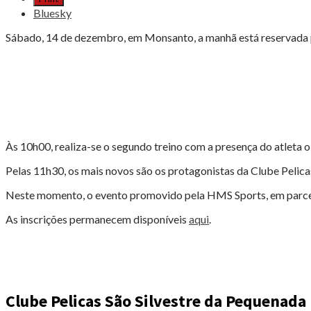
SILVESTRE
Bluesky
DE
LISBOA
Sábado, 14 de dezembro, em Monsanto, a manhã está reservada pa
COM
13.000
INSCRITOS"
Às 10h00, realiza-se o segundo treino com a presença do atleta 
Pelas 11h30, os mais novos são os protagonistas da Clube Pelic
Neste momento, o evento promovido pela HMS Sports, em parceria
As inscrições permanecem disponíveis
aqui
.
Clube Pelicas São Silvestre da Pequenada