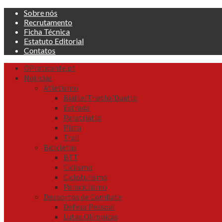
Skip
Sobre nós
to
Recrutamento
content
Ficha Técnica
Estatuto Editorial
Contatos
Primary
OPraticante.pt
Menu
Noticias
Atletismo
Biatle/Triatlo/Duatlo
Estrada
Paratriatlo
Pista
Trail
Bicicletas
BTT
Ciclismo
Cicloturismo
Paraciclismo
Desportos de Combate
Defesa Pessoal
Lutas Olímpicas