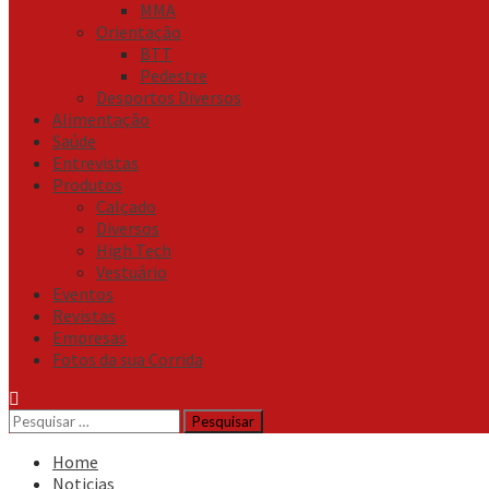
MMA
Orientação
BTT
Pedestre
Desportos Diversos
Alimentação
Saúde
Entrevistas
Produtos
Calçado
Diversos
High Tech
Vestuário
Eventos
Revistas
Empresas
Fotos da sua Corrida
Pesquisar
por:
Home
Noticias