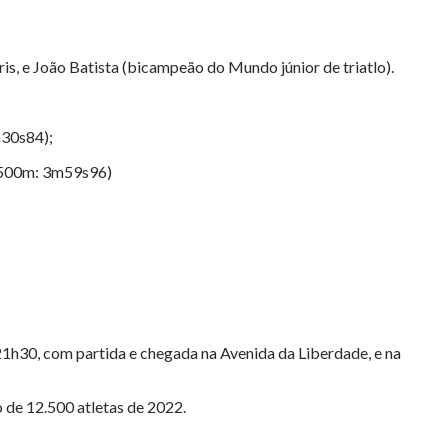
is, e João Batista (bicampeão do Mundo júnior de triatlo).
m30s84);
1.500m: 3m59s96)
s 21h30, com partida e chegada na Avenida da Liberdade, e na
o de 12.500 atletas de 2022.