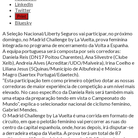
the
LinkedIn
post
Twitter
"Seleção
Print
feminina
Bluesky
no
encerramento
A Seleção Nacional/Liberty Seguros vai participar, no próximo
da
domingo, no Madrid Challenge by La Vuelta, prova feminina
Vuelta"
integrada no programa de encerramento da Volta a Espanha.
A equipa portuguesa será composta por seis corredoras:
Daniela Reis (DN17 Poitou Charentes), Ana Silvestre (Clube
Xelb), Andreia Alves (Acreditar/UDO/Malveira), Irina Coelho e
Liliana Jesus (5Quinas/Município de Albufeira) e Mónica
Magro (Saertex Portugal/Edaetech).
“Esta participação tem como primeiro objetivo dotar as nossas
corredoras de maior experiência de competição a um nível mais
elevado. No caso específico da Daniela Reis será também mais
uma etapa da preparação tendo em vista o Campeonato do
Mundo”, explica o selecionador nacional de ciclismo feminino,
Gabriel Mendes.
O Madrid Challenge by La Vuelta é uma corrida em formato de
circuito, em que o pelotão feminino vai percorrer as ruas do
centro da capital espanhola, onde, horas depois, irá disputar-se
a derradeira etapa da Vuelta. A prova terá um total de 87