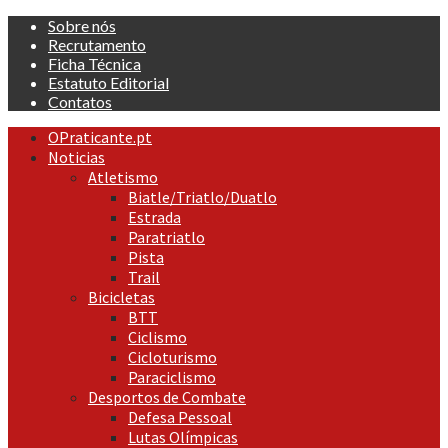
Skip
Sobre nós
to
Recrutamento
content
Ficha Técnica
Estatuto Editorial
Contatos
Primary
OPraticante.pt
Menu
Noticias
Atletismo
Biatle/Triatlo/Duatlo
Estrada
Paratriatlo
Pista
Trail
Bicicletas
BTT
Ciclismo
Cicloturismo
Paraciclismo
Desportos de Combate
Defesa Pessoal
Lutas Olímpicas