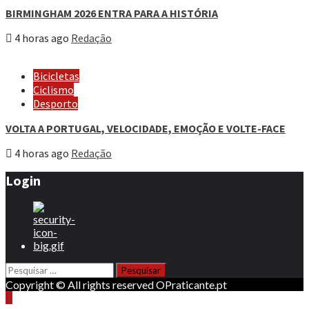
BIRMINGHAM 2026 ENTRA PARA A HISTÓRIA
4 horas ago
Redação
Bicicletas
Ciclismo
Desporto
VOLTA A PORTUGAL, VELOCIDADE, EMOÇÃO E VOLTE-FACE
4 horas ago
Redação
Login
Pesquisar
por:
Copyright © All rights reserved OPraticante.pt