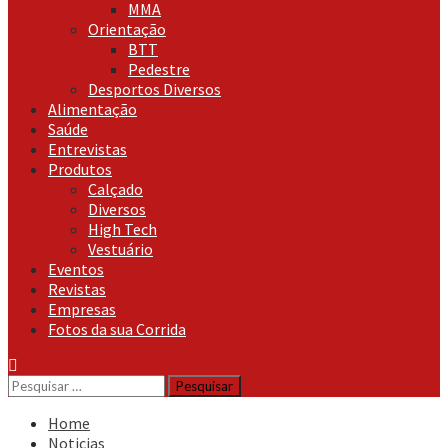
MMA
Orientação
BTT
Pedestre
Desportos Diversos
Alimentação
Saúde
Entrevistas
Produtos
Calçado
Diversos
High Tech
Vestuário
Eventos
Revistas
Empresas
Fotos da sua Corrida
Pesquisar
por:
Home
Noticias