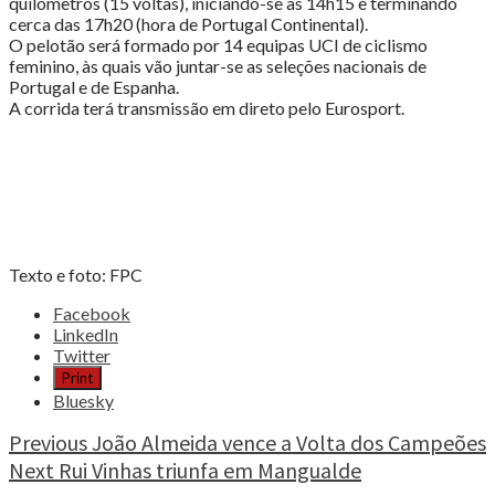
quilómetros (15 voltas), iniciando-se às 14h15 e terminando
cerca das 17h20 (hora de Portugal Continental).
O pelotão será formado por 14 equipas UCI de ciclismo
feminino, às quais vão juntar-se as seleções nacionais de
Portugal e de Espanha.
A corrida terá transmissão em direto pelo Eurosport.
Texto e foto: FPC
Share
Facebook
the
LinkedIn
post
Twitter
"Seleção
Print
feminina
Bluesky
no
encerramento
Continue
Previous
João Almeida vence a Volta dos Campeões
da
Next
Rui Vinhas triunfa em Mangualde
Reading
Vuelta"