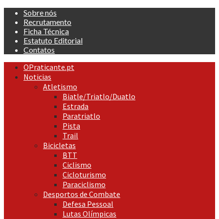
Skip
Sobre nós
to
Recrutamento
content
Ficha Técnica
Estatuto Editorial
Contatos
Primary
OPraticante.pt
Menu
Noticias
Atletismo
Biatle/Triatlo/Duatlo
Estrada
Paratriatlo
Pista
Trail
Bicicletas
BTT
Ciclismo
Cicloturismo
Paraciclismo
Desportos de Combate
Defesa Pessoal
Lutas Olímpicas