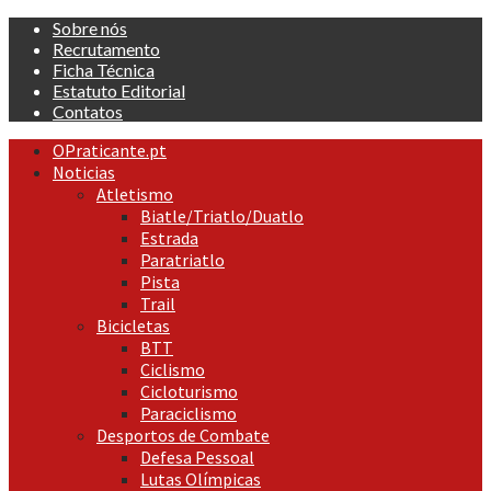
Skip
Sobre nós
to
Recrutamento
content
Ficha Técnica
Estatuto Editorial
Contatos
Primary
OPraticante.pt
Menu
Noticias
Atletismo
Biatle/Triatlo/Duatlo
Estrada
Paratriatlo
Pista
Trail
Bicicletas
BTT
Ciclismo
Cicloturismo
Paraciclismo
Desportos de Combate
Defesa Pessoal
Lutas Olímpicas