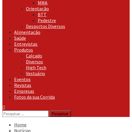
MMA
Orientação
BTT
Pedestre
Desportos Diversos
Alimentação
Saúde
Entrevistas
Produtos
Calçado
Diversos
High Tech
Vestuário
Eventos
Revistas
Empresas
Fotos da sua Corrida
Pesquisar
por:
Home
Notícias