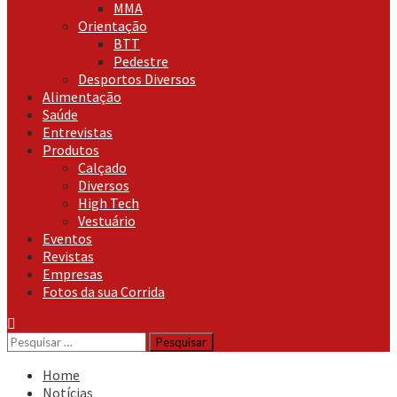
MMA
Orientação
BTT
Pedestre
Desportos Diversos
Alimentação
Saúde
Entrevistas
Produtos
Calçado
Diversos
High Tech
Vestuário
Eventos
Revistas
Empresas
Fotos da sua Corrida
Pesquisar
por:
Home
Notícias