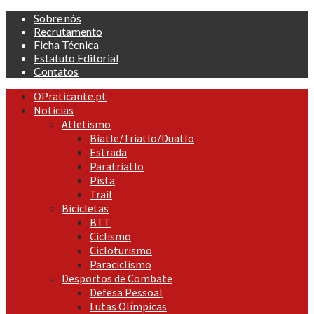
Skip
Sobre nós
to
Recrutamento
content
Ficha Técnica
Estatuto Editorial
Contatos
Primary
OPraticante.pt
Menu
Noticias
Atletismo
Biatle/Triatlo/Duatlo
Estrada
Paratriatlo
Pista
Trail
Bicicletas
BTT
Ciclismo
Cicloturismo
Paraciclismo
Desportos de Combate
Defesa Pessoal
Lutas Olímpicas