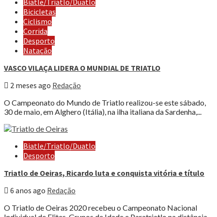
Biatle/Triatlo/Duatlo
Bicicletas
Ciclismo
Corrida
Desporto
Natação
VASCO VILAÇA LIDERA O MUNDIAL DE TRIATLO
2 meses ago
Redação
O Campeonato do Mundo de Triatlo realizou-se este sábado,
30 de maio, em Alghero (Itália), na ilha italiana da Sardenha,...
Biatle/Triatlo/Duatlo
Desporto
Triatlo de Oeiras, Ricardo luta e conquista vitória e título
6 anos ago
Redação
O Triatlo de Oeiras 2020 recebeu o Campeonato Nacional
Individual de Elites, Grupos de Idade e Paratriatlo na distância