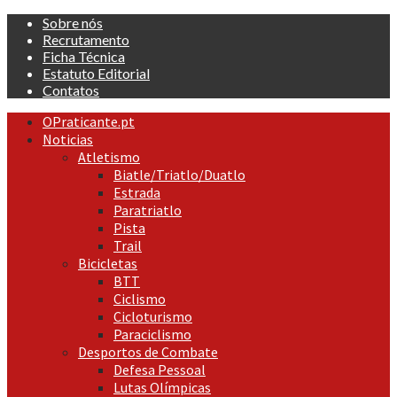
Skip
Sobre nós
to
Recrutamento
content
Ficha Técnica
Estatuto Editorial
Contatos
Primary
OPraticante.pt
Menu
Noticias
Atletismo
Biatle/Triatlo/Duatlo
Estrada
Paratriatlo
Pista
Trail
Bicicletas
BTT
Ciclismo
Cicloturismo
Paraciclismo
Desportos de Combate
Defesa Pessoal
Lutas Olímpicas