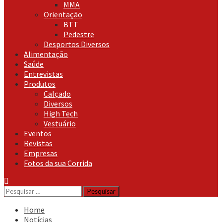
MMA
Orientação
BTT
Pedestre
Desportos Diversos
Alimentação
Saúde
Entrevistas
Produtos
Calçado
Diversos
High Tech
Vestuário
Eventos
Revistas
Empresas
Fotos da sua Corrida
Pesquisar
por:
Home
Notícias