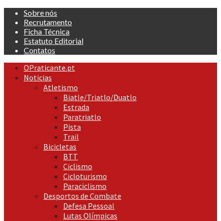
Skip
Sobre nós
to
Recrutamento
content
Ficha Técnica
Estatuto Editorial
Contatos
Primary
OPraticante.pt
Menu
Noticias
Atletismo
Biatle/Triatlo/Duatlo
Estrada
Paratriatlo
Pista
Trail
Bicicletas
BTT
Ciclismo
Cicloturismo
Paraciclismo
Desportos de Combate
Defesa Pessoal
Lutas Olímpicas