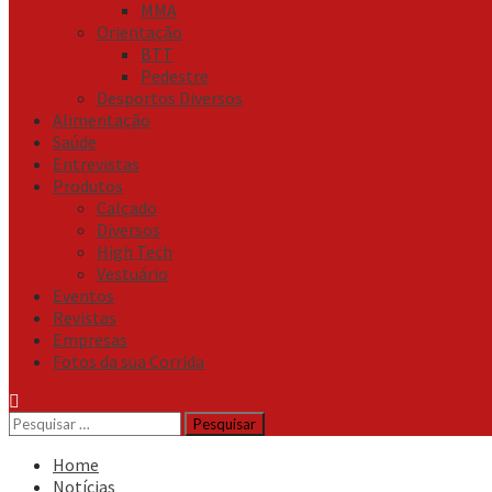
MMA
Orientação
BTT
Pedestre
Desportos Diversos
Alimentação
Saúde
Entrevistas
Produtos
Calçado
Diversos
High Tech
Vestuário
Eventos
Revistas
Empresas
Fotos da sua Corrida
Pesquisar
por:
Home
Notícias