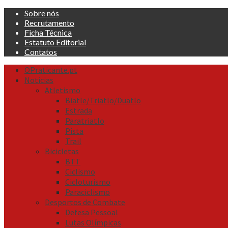
Skip
Sobre nós
to
Recrutamento
content
Ficha Técnica
Estatuto Editorial
Contatos
Primary
OPraticante.pt
Menu
Noticias
Atletismo
Biatle/Triatlo/Duatlo
Estrada
Paratriatlo
Pista
Trail
Bicicletas
BTT
Ciclismo
Cicloturismo
Paraciclismo
Desportos de Combate
Defesa Pessoal
Lutas Olímpicas