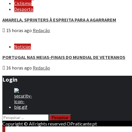
Ciclismo
Desporto
AMARELA, SPRINTERS À ESPREITA PARA A AGARRAREM
15 horas ago
Redação
Noticias
PORTUGAL NAS MEIAS-FINAIS DO MUNDIAL DE VETERANOS
16 horas ago
Redação
Login
Pesquisar
por:
Copyright © All rights reserved OPraticante.pt