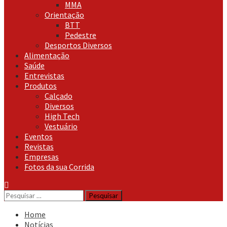
MMA
Orientação
BTT
Pedestre
Desportos Diversos
Alimentação
Saúde
Entrevistas
Produtos
Calçado
Diversos
High Tech
Vestuário
Eventos
Revistas
Empresas
Fotos da sua Corrida
Pesquisar
por:
Home
Notícias