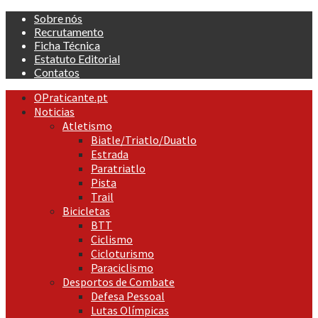
Skip
Sobre nós
to
Recrutamento
content
Ficha Técnica
Estatuto Editorial
Contatos
Primary
OPraticante.pt
Menu
Noticias
Atletismo
Biatle/Triatlo/Duatlo
Estrada
Paratriatlo
Pista
Trail
Bicicletas
BTT
Ciclismo
Cicloturismo
Paraciclismo
Desportos de Combate
Defesa Pessoal
Lutas Olímpicas