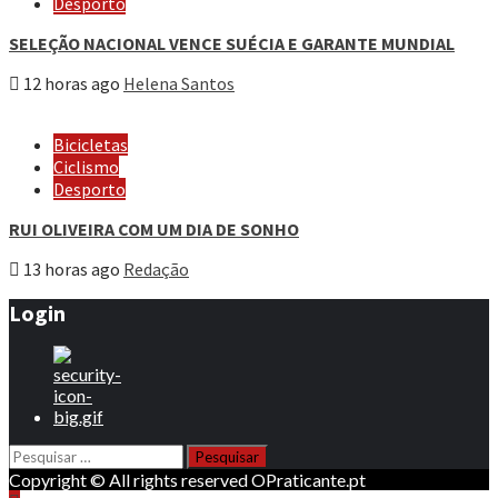
Desporto
SELEÇÃO NACIONAL VENCE SUÉCIA E GARANTE MUNDIAL
12 horas ago
Helena Santos
Bicicletas
Ciclismo
Desporto
RUI OLIVEIRA COM UM DIA DE SONHO
13 horas ago
Redação
Login
Pesquisar
por:
Copyright © All rights reserved OPraticante.pt