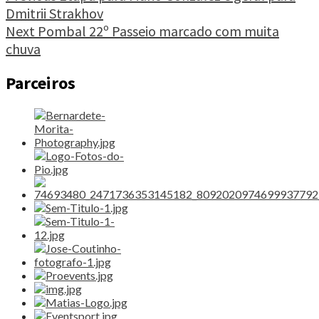
uma
Dmitrii Strakhov
Reading
bela
Next
Pombal 22º Passeio marcado com muita
surpresa"
chuva
Parceiros