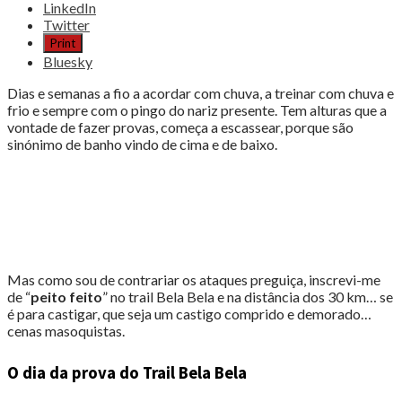
the
LinkedIn
post
Twitter
"Trail
Print
Bela
Bluesky
Bela
foi
Dias e semanas a fio a acordar com chuva, a treinar com chuva e
uma
frio e sempre com o pingo do nariz presente. Tem alturas que a
bela
vontade de fazer provas, começa a escassear, porque são
surpresa"
sinónimo de banho vindo de cima e de baixo.
Mas como sou de contrariar os ataques preguiça, inscrevi-me
de “
peito feito
” no trail Bela Bela e na distância dos 30 km… se
é para castigar, que seja um castigo comprido e demorado…
cenas masoquistas.
O dia da prova do Trail Bela Bela