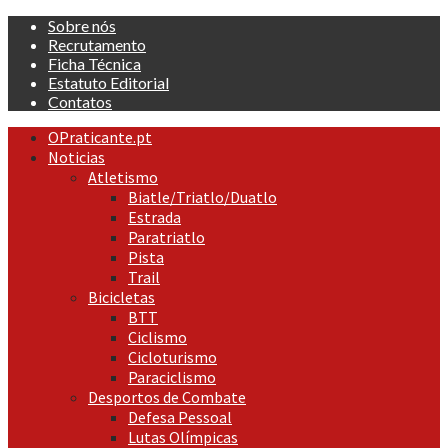
Skip
Sobre nós
to
Recrutamento
content
Ficha Técnica
Estatuto Editorial
Contatos
Primary
OPraticante.pt
Menu
Noticias
Atletismo
Biatle/Triatlo/Duatlo
Estrada
Paratriatlo
Pista
Trail
Bicicletas
BTT
Ciclismo
Cicloturismo
Paraciclismo
Desportos de Combate
Defesa Pessoal
Lutas Olímpicas