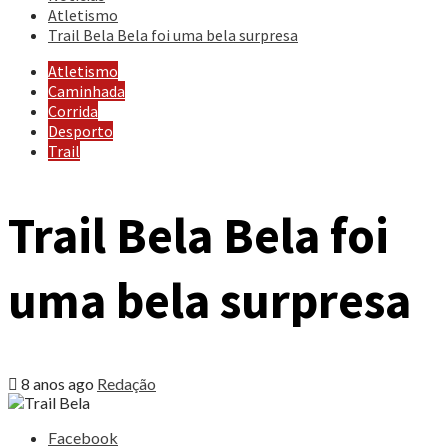
Atletismo
Trail Bela Bela foi uma bela surpresa
Atletismo
Caminhada
Corrida
Desporto
Trail
Trail Bela Bela foi
uma bela surpresa
8 anos ago
Redação
Share
Facebook