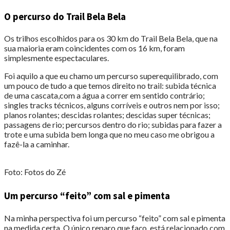
O percurso do Trail Bela Bela
Os trilhos escolhidos para os 30 km do Trail Bela Bela, que na
sua maioria eram coincidentes com os 16 km, foram
simplesmente espectaculares.
Foi aquilo a que eu chamo um percurso superequilibrado, com
um pouco de tudo a que temos direito no trail: subida técnica
de uma cascata,com a água a correr em sentido contrário;
singles tracks técnicos, alguns corríveis e outros nem por isso;
planos rolantes; descidas rolantes; descidas super técnicas;
passagens de rio; percursos dentro do rio; subidas para fazer a
trote e uma subida bem longa que no meu caso me obrigou a
fazê-la a caminhar.
Foto: Fotos do Zé
Um percurso “feito” com sal e pimenta
Na minha perspectiva foi um percurso “feito” com sal e pimenta
na medida certa. O único reparo que faço, está relacionado com