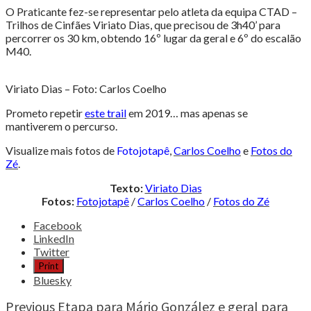
O Praticante fez-se representar pelo atleta da equipa CTAD –
Trilhos de Cinfães Viriato Dias, que precisou de 3h40’ para
percorrer os 30 km, obtendo 16º lugar da geral e 6º do escalão
M40.
Viriato Dias – Foto: Carlos Coelho
Prometo repetir
este trail
em 2019… mas apenas se
mantiverem o percurso.
Visualize mais fotos de
Fotojotapê
,
Carlos Coelho
e
Fotos do
Zé
.
Texto:
Viriato Dias
Fotos:
Fotojotapê
/
Carlos Coelho
/
Fotos do Zé
Share
Facebook
the
LinkedIn
post
Twitter
"Trail
Print
Bela
Bluesky
Bela
foi
Continue
Previous
Etapa para Mário González e geral para