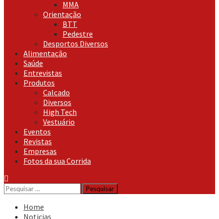
MMA
Orientação
BTT
Pedestre
Desportos Diversos
Alimentação
Saúde
Entrevistas
Produtos
Calçado
Diversos
High Tech
Vestuário
Eventos
Revistas
Empresas
Fotos da sua Corrida
Pesquisar
por:
Home
Noticias