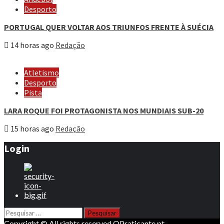
Desporto
PORTUGAL QUER VOLTAR AOS TRIUNFOS FRENTE À SUÉCIA
14 horas ago
Redação
Atletismo
Desporto
Pista
LARA ROQUE FOI PROTAGONISTA NOS MUNDIAIS SUB-20
15 horas ago
Redação
Login
Pesquisar
por:
Copyright © All rights reserved OPraticante.pt