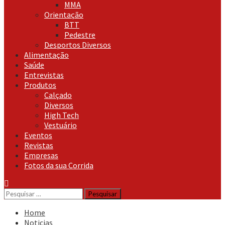
MMA
Orientação
BTT
Pedestre
Desportos Diversos
Alimentação
Saúde
Entrevistas
Produtos
Calçado
Diversos
High Tech
Vestuário
Eventos
Revistas
Empresas
Fotos da sua Corrida
Pesquisar
por:
Home
Noticias