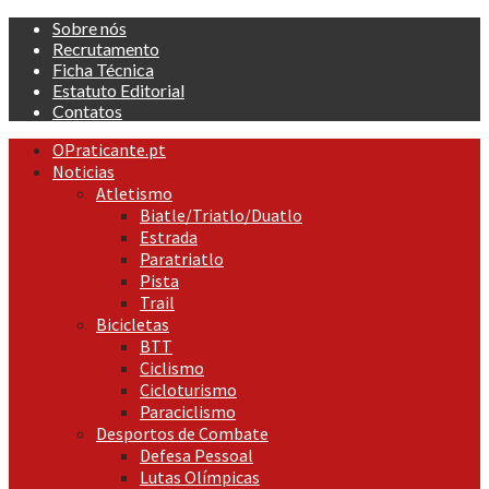
Skip
Sobre nós
to
Recrutamento
content
Ficha Técnica
Estatuto Editorial
Contatos
Primary
OPraticante.pt
Menu
Noticias
Atletismo
Biatle/Triatlo/Duatlo
Estrada
Paratriatlo
Pista
Trail
Bicicletas
BTT
Ciclismo
Cicloturismo
Paraciclismo
Desportos de Combate
Defesa Pessoal
Lutas Olímpicas