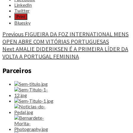
the
LinkedIn
post
Twitter
"TRAIL
Print
QUE
Bluesky
É
UM
Continue
Previous
FIGUEIRA DA FOZ INTERNATIONAL MENS
DESAFIO
OPEN ABRE COM VITÓRIAS PORTUGUESAS
Reading
E
Next
AMALIE DIDERIKSEN É A PRIMEIRA LÍDER DA
CONTINUA
A
VOLTA A PORTUGAL FEMININA
SURPREENDER"
Parceiros