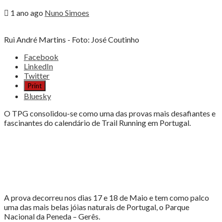
1 ano ago
Nuno Simoes
Rui André Martins - Foto: José Coutinho
Share
Facebook
the
LinkedIn
post
Twitter
"TRAIL
Print
QUE
Bluesky
É
UM
O TPG consolidou-se como uma das provas mais desafiantes e
DESAFIO
fascinantes do calendário de Trail Running em Portugal.
E
CONTINUA
A
SURPREENDER"
A prova decorreu nos dias 17 e 18 de Maio e tem como palco
uma das mais belas jóias naturais de Portugal, o Parque
Nacional da Peneda – Gerês.