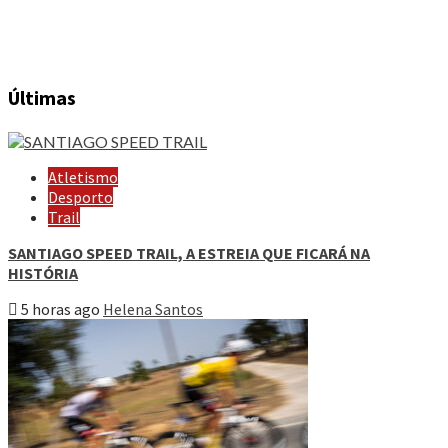
Últimas
Atletismo
Desporto
Trail
SANTIAGO SPEED TRAIL, A ESTREIA QUE FICARÁ NA
HISTÓRIA
5 horas ago
Helena Santos