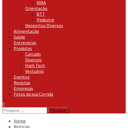
MMA
Orientação
BTT
Pedestre
Desportos Diversos
Alimentação
Saúde
Entrevistas
Produtos
Calçado
Diversos
High Tech
Vestuário
Eventos
Revistas
Empresas
Fotos da sua Corrida
Pesquisar
por:
Home
Noticias