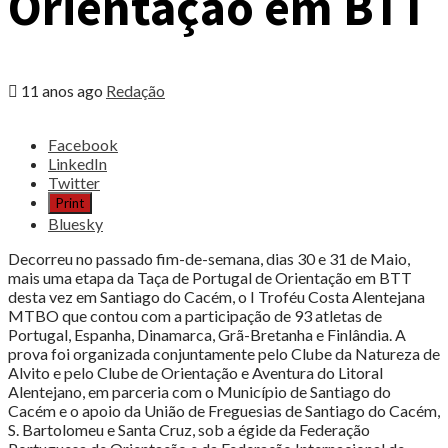
Orientação em BTT
11 anos ago
Redação
Share
Facebook
the
LinkedIn
post
Twitter
"BTTLoulé/BPI
Print
contínua
Bluesky
invencível
na
Decorreu no passado fim-de-semana, dias 30 e 31 de Maio,
Taça
mais uma etapa da Taça de Portugal de Orientação em BTT
de
desta vez em Santiago do Cacém, o I Troféu Costa Alentejana
Portugal
MTBO que contou com a participação de 93 atletas de
de
Portugal, Espanha, Dinamarca, Grã-Bretanha e Finlândia. A
Orientação
prova foi organizada conjuntamente pelo Clube da Natureza de
em
Alvito e pelo Clube de Orientação e Aventura do Litoral
BTT"
Alentejano, em parceria com o Município de Santiago do
Cacém e o apoio da União de Freguesias de Santiago do Cacém,
S. Bartolomeu e Santa Cruz, sob a égide da Federação