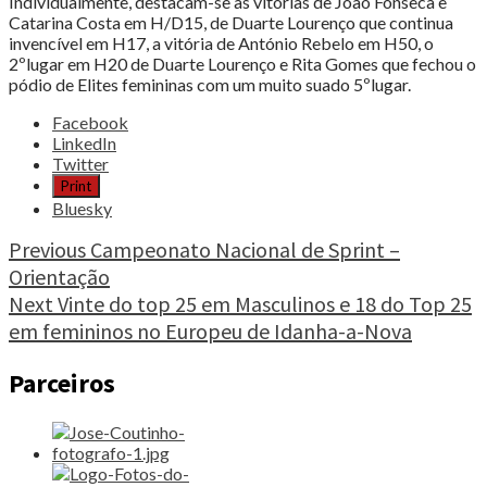
Individualmente, destacam-se as vitórias de João Fonseca e
Catarina Costa em H/D15, de Duarte Lourenço que continua
invencível em H17, a vitória de António Rebelo em H50, o
2ºlugar em H20 de Duarte Lourenço e Rita Gomes que fechou o
pódio de Elites femininas com um muito suado 5ºlugar.
Share
Facebook
the
LinkedIn
post
Twitter
"BTTLoulé/BPI
Print
contínua
Bluesky
invencível
na
Continue
Previous
Campeonato Nacional de Sprint –
Taça
Orientação
Reading
de
Next
Vinte do top 25 em Masculinos e 18 do Top 25
Portugal
de
em femininos no Europeu de Idanha-a-Nova
Orientação
em
Parceiros
BTT"