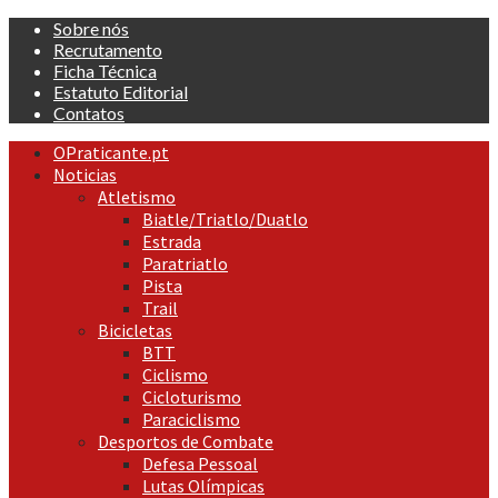
Skip
Sobre nós
to
Recrutamento
content
Ficha Técnica
Estatuto Editorial
Contatos
Primary
OPraticante.pt
Menu
Noticias
Atletismo
Biatle/Triatlo/Duatlo
Estrada
Paratriatlo
Pista
Trail
Bicicletas
BTT
Ciclismo
Cicloturismo
Paraciclismo
Desportos de Combate
Defesa Pessoal
Lutas Olímpicas