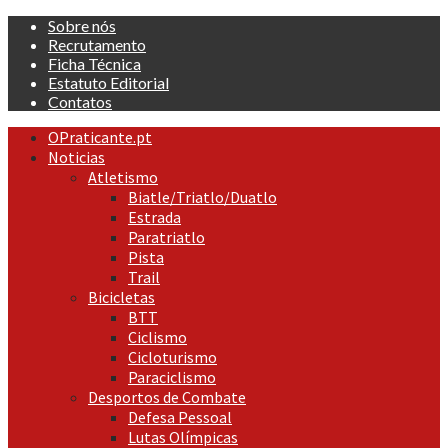
Skip
Sobre nós
to
Recrutamento
content
Ficha Técnica
Estatuto Editorial
Contatos
Primary
OPraticante.pt
Menu
Noticias
Atletismo
Biatle/Triatlo/Duatlo
Estrada
Paratriatlo
Pista
Trail
Bicicletas
BTT
Ciclismo
Cicloturismo
Paraciclismo
Desportos de Combate
Defesa Pessoal
Lutas Olímpicas