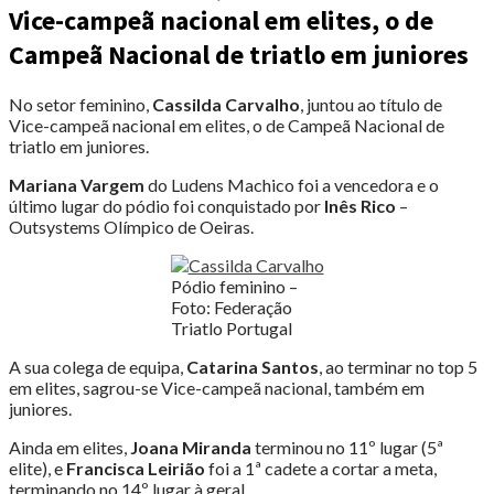
Vice-campeã nacional em elites, o de
Campeã Nacional de triatlo em juniores
No setor feminino,
Cassilda Carvalho
, juntou ao título de
Vice-campeã nacional em elites, o de Campeã Nacional de
triatlo em juniores.
Mariana Vargem
do Ludens Machico foi a vencedora e o
último lugar do pódio foi conquistado por
Inês Rico
–
Outsystems Olímpico de Oeiras.
Pódio feminino –
Foto: Federação
Triatlo Portugal
A sua colega de equipa,
Catarina Santos
, ao terminar no top 5
em elites, sagrou-se Vice-campeã nacional, também em
juniores.
Ainda em elites,
Joana Miranda
terminou no 11º lugar (5ª
elite), e
Francisca Leirião
foi a 1ª cadete a cortar a meta,
terminando no 14º lugar à geral.