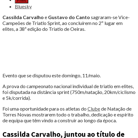
Print
CARVALHO
Bluesky
e
GUSTAVO
Cassilda Carvalho
e
Gustavo do Canto
sagraram-se Vice-
DO
Campeões de Triatlo Sprint, ao concluírem no 2º lugar em
CANTO
elites, a 38ª edição do Triatlo de Oeiras.
VICE-
CAMPEÕES
NACIONAIS
DE
TRIATLO"
Evento que se disputou este domingo, 11/maio.
A prova do campeonato nacional individual de triatlo em elites,
foi disputada na distância sprint (750m/natação, 20km/ciclismo
e 5k/corrida).
Foi uma oportunidade para os atletas do
Clube
de Natação de
Torres Novas mostrarem todo o trabalho, dedicação e espírito
de equipa que têm vindo a construir ao longo da época.
Cassilda Carvalho, juntou ao título de