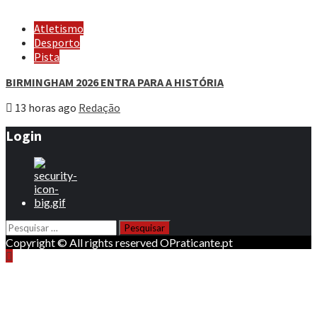
Atletismo
Desporto
Pista
BIRMINGHAM 2026 ENTRA PARA A HISTÓRIA
13 horas ago
Redação
Login
Pesquisar
por:
Copyright © All rights reserved OPraticante.pt