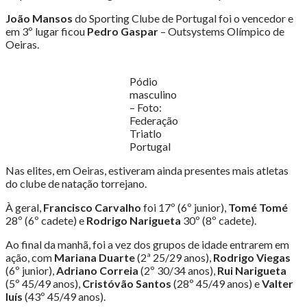
João Mansos
do Sporting Clube de Portugal foi o vencedor e
em 3º lugar ficou
Pedro Gaspar
– Outsystems Olímpico de
Oeiras.
Pódio
masculino
– Foto:
Federação
Triatlo
Portugal
Nas elites, em Oeiras, estiveram ainda presentes mais atletas
do clube de natação torrejano.
À geral,
Francisco Carvalho
foi 17º (6º junior),
Tomé Tomé
28º (6º cadete) e
Rodrigo Narigueta
30º (8º cadete).
Ao final da manhã, foi a vez dos grupos de idade entrarem em
ação, com
Mariana Duarte
(2ª 25/29 anos),
Rodrigo Viegas
(6º junior),
Adriano Correia
(2º 30/34 anos),
Rui Narigueta
(5º 45/49 anos),
Cristóvão Santos
(28º 45/49 anos) e
Valter
luís
(43º 45/49 anos).