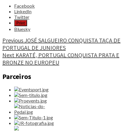
Share
Facebook
the
LinkedIn
post
Twitter
"CASSILDA
Print
CARVALHO
Bluesky
e
GUSTAVO
Continue
Previous
JOSÉ SALGUEIRO CONQUISTA TAÇA DE
DO
PORTUGAL DE JUNIORES
Reading
CANTO
Next
KARATÉ, PORTUGAL CONQUISTA PRATA E
VICE-
CAMPEÕES
BRONZE NO EUROPEU
NACIONAIS
DE
Parceiros
TRIATLO"