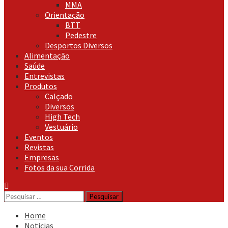
MMA
Orientação
BTT
Pedestre
Desportos Diversos
Alimentação
Saúde
Entrevistas
Produtos
Calçado
Diversos
High Tech
Vestuário
Eventos
Revistas
Empresas
Fotos da sua Corrida
Pesquisar
por:
Home
Noticias