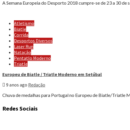
A Semana Europeia do Desporto 2018 cumpre-se de 23 a 30 de sete
Atletismo
Biatle
Corrida
Desportos Diversos
Laser Run
Natação
Pentatlo Moderno
Triatle
Europeu de Biatle / Triatle Moderno em Setúbal
9 anos ago
Redação
Chuva de medalhas para Portugal no Europeu de Biatle/Triatle Mo
Redes Sociais