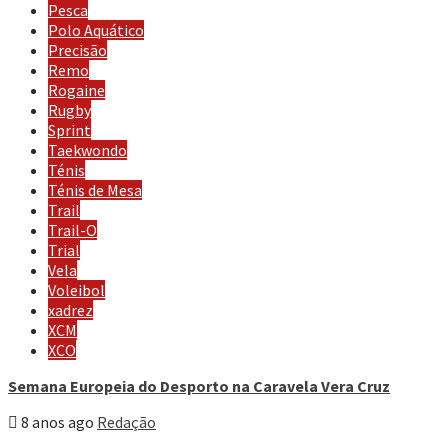
Pesca
Polo Aquático
Precisão
Remo
Rogaine
Rugby
Sprint
Taekwondo
Ténis
Ténis de Mesa
Trail
Trail-O
Trial
Vela
Voleibol
xadrez
XCM
XCO
Semana Europeia do Desporto na Caravela Vera Cruz
8 anos ago
Redação