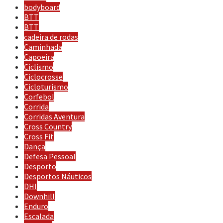
bodyboard
BTT
BTT
cadeira de rodas
Caminhada
Capoeira
Ciclismo
Ciclocrosse
Cicloturismo
Corfebol
Corrida
Corridas Aventura
Cross Country
Cross Fit
Dança
Defesa Pessoal
Desporto
Desportos Náuticos
DHI
Downhill
Enduro
Escalada