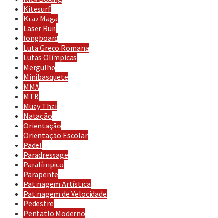
Kitesurf
Krav Maga
Laser Run
longboard
Luta Greco Romana
Lutas Olímpicas
Mergulho
Minibasquete
MMA
MTB
Muay Thai
Natação
Orientação
Orientação Escolar
Padel
Paradressage
Paralímpico
Parapente
Patinagem Artística
Patinagem de Velocidade
Pedestre
Pentatlo Moderno