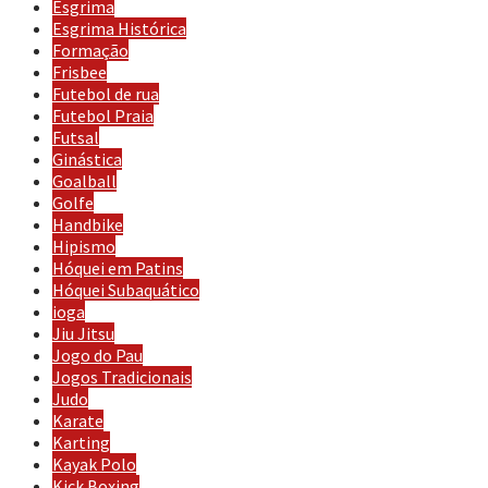
Esgrima
Esgrima Histórica
Formação
Frisbee
Futebol de rua
Futebol Praia
Futsal
Ginástica
Goalball
Golfe
Handbike
Hipismo
Hóquei em Patins
Hóquei Subaquático
ioga
Jiu Jitsu
Jogo do Pau
Jogos Tradicionais
Judo
Karate
Karting
Kayak Polo
Kick Boxing