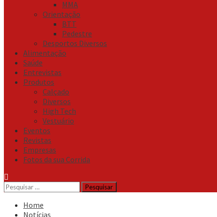
MMA
Orientação
BTT
Pedestre
Desportos Diversos
Alimentação
Saúde
Entrevistas
Produtos
Calçado
Diversos
High Tech
Vestuário
Eventos
Revistas
Empresas
Fotos da sua Corrida
Pesquisar
por:
Home
Notícias