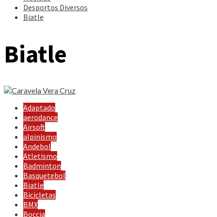
Desportos Diversos
Biatle
Biatle
Adaptado
aerodance
Airsoft
alpinismo
Andebol
Atletismo
Badminton
Basquetebol
Biatle
Bicicletas
BMX
Boccia