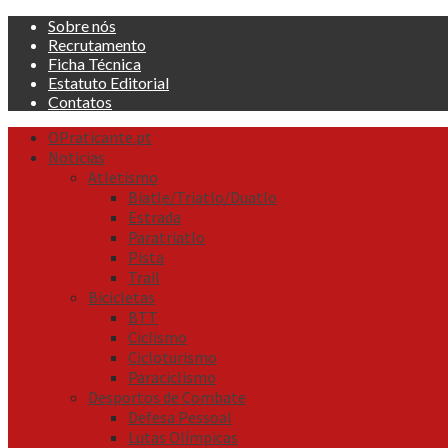
Skip
Sobre nós
to
Recrutamento
content
Ficha Técnica
Estatuto Editorial
Contatos
Primary
OPraticante.pt
Menu
Noticias
Atletismo
Biatle/Triatlo/Duatlo
Estrada
Paratriatlo
Pista
Trail
Bicicletas
BTT
Ciclismo
Cicloturismo
Paraciclismo
Desportos de Combate
Defesa Pessoal
Lutas Olímpicas