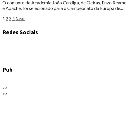
O conjunto da Academia João Cardiga, de Oeiras, Enzo Reame
e Apache, foi selecionado para o Campeonato da Europa de...
Paginação
1
2
3
4
Next
dos
Redes Sociais
conteúdos
Pub
<<
>>