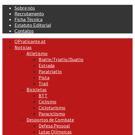
Skip
Sobre nós
to
Recrutamento
content
Ficha Técnica
Estatuto Editorial
Contatos
Primary
OPraticante.pt
Menu
Noticias
Atletismo
Biatle/Triatlo/Duatlo
Estrada
Paratriatlo
Pista
Trail
Bicicletas
BTT
Ciclismo
Cicloturismo
Paraciclismo
Desportos de Combate
Defesa Pessoal
Lutas Olímpicas