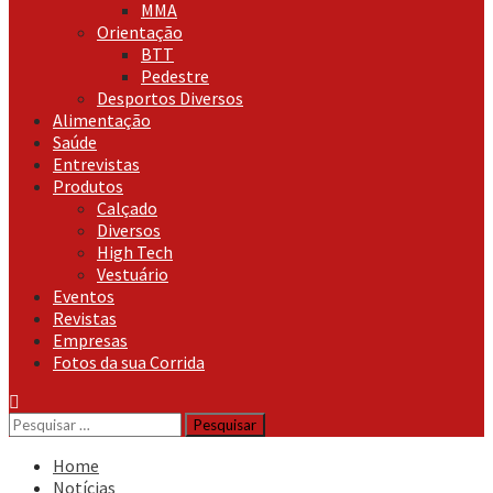
MMA
Orientação
BTT
Pedestre
Desportos Diversos
Alimentação
Saúde
Entrevistas
Produtos
Calçado
Diversos
High Tech
Vestuário
Eventos
Revistas
Empresas
Fotos da sua Corrida
Pesquisar
por:
Home
Notícias