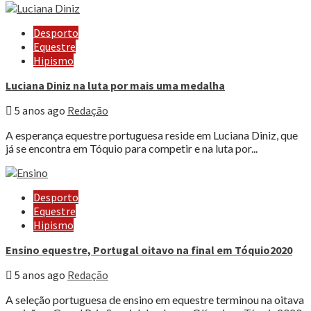
Desporto
Equestre
Hipismo
Luciana Diniz na luta por mais uma medalha
5 anos ago
Redação
A esperança equestre portuguesa reside em Luciana Diniz, que
já se encontra em Tóquio para competir e na luta por...
Desporto
Equestre
Hipismo
Ensino equestre, Portugal oitavo na final em Tóquio2020
5 anos ago
Redação
A seleção portuguesa de ensino em equestre terminou na oitava