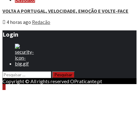
VOLTA A PORTUGAL, VELOCIDADE, EMOÇÃO E VOLTE-FACE
4 horas ago
Redação
Login
Pesquisar
por:
Copyright © All rights reserved OPraticante.pt