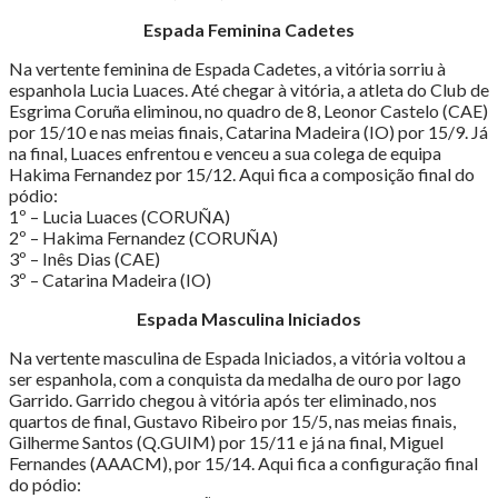
Espada Feminina Cadetes
Na vertente feminina de Espada Cadetes, a vitória sorriu à
espanhola Lucia Luaces. Até chegar à vitória, a atleta do Club de
Esgrima Coruña eliminou, no quadro de 8, Leonor Castelo (CAE)
por 15/10 e nas meias finais, Catarina Madeira (IO) por 15/9. Já
na final, Luaces enfrentou e venceu a sua colega de equipa
Hakima Fernandez por 15/12. Aqui fica a composição final do
pódio:
1º – Lucia Luaces (CORUÑA)
2º – Hakima Fernandez (CORUÑA)
3º – Inês Dias (CAE)
3º – Catarina Madeira (IO)
Espada Masculina Iniciados
Na vertente masculina de Espada Iniciados, a vitória voltou a
ser espanhola, com a conquista da medalha de ouro por Iago
Garrido. Garrido chegou à vitória após ter eliminado, nos
quartos de final, Gustavo Ribeiro por 15/5, nas meias finais,
Gilherme Santos (Q.GUIM) por 15/11 e já na final, Miguel
Fernandes (AAACM), por 15/14. Aqui fica a configuração final
do pódio: