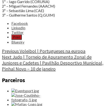
1º – Iago Garrido (CORUÑA)
2º – Miguel Fernandes (AAACM)
3º – Sebastião Lima (CAE)
3º – Guilherme Santos (Q.GUIM)
Share
Facebook
the
LinkedIn
post
Twitter
"Esgrima
Print
|
Bluesky
Jovens
Mosqueteiros
Continue
Previous
Voleibol | Portugueses na europa
em
Next
Judo | Torneio de Apuramento Zonal de
Reading
Torres
Juniores e Cadetes | Pavilhão Desportivo Municipal,
Vedras
na
Pinhal Novo – 10 de janeiro
primeira
competição
Parceiros
nacional
de
2015"