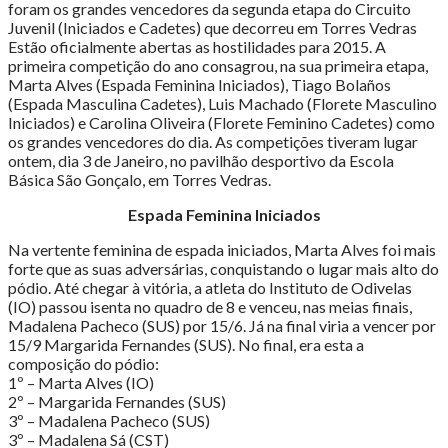
2015"
foram os grandes vencedores da segunda etapa do Circuito
Juvenil (Iniciados e Cadetes) que decorreu em Torres Vedras
Estão oficialmente abertas as hostilidades para 2015. A
primeira competição do ano consagrou, na sua primeira etapa,
Marta Alves (Espada Feminina Iniciados), Tiago Bolaños
(Espada Masculina Cadetes), Luis Machado (Florete Masculino
Iniciados) e Carolina Oliveira (Florete Feminino Cadetes) como
os grandes vencedores do dia. As competições tiveram lugar
ontem, dia 3 de Janeiro, no pavilhão desportivo da Escola
Básica São Gonçalo, em Torres Vedras.
Espada Feminina Iniciados
Na vertente feminina de espada iniciados, Marta Alves foi mais
forte que as suas adversárias, conquistando o lugar mais alto do
pódio. Até chegar à vitória, a atleta do Instituto de Odivelas
(IO) passou isenta no quadro de 8 e venceu, nas meias finais,
Madalena Pacheco (SUS) por 15/6. Já na final viria a vencer por
15/9 Margarida Fernandes (SUS). No final, era esta a
composição do pódio:
1º – Marta Alves (IO)
2º – Margarida Fernandes (SUS)
3º – Madalena Pacheco (SUS)
3º – Madalena Sá (CST)