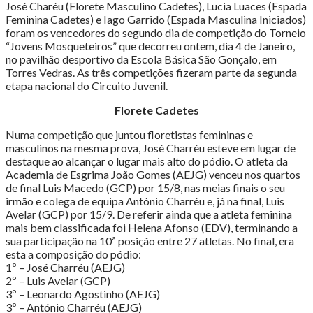
José Charéu (Florete Masculino Cadetes), Lucia Luaces (Espada
Feminina Cadetes) e Iago Garrido (Espada Masculina Iniciados)
foram os vencedores do segundo dia de competição do Torneio
“Jovens Mosqueteiros” que decorreu ontem, dia 4 de Janeiro,
no pavilhão desportivo da Escola Básica São Gonçalo, em
Torres Vedras. As três competições fizeram parte da segunda
etapa nacional do Circuito Juvenil.
Florete Cadetes
Numa competição que juntou floretistas femininas e
masculinos na mesma prova, José Charréu esteve em lugar de
destaque ao alcançar o lugar mais alto do pódio. O atleta da
Academia de Esgrima João Gomes (AEJG) venceu nos quartos
de final Luis Macedo (GCP) por 15/8, nas meias finais o seu
irmão e colega de equipa António Charréu e, já na final, Luis
Avelar (GCP) por 15/9. De referir ainda que a atleta feminina
mais bem classificada foi Helena Afonso (EDV), terminando a
sua participação na 10ª posição entre 27 atletas. No final, era
esta a composição do pódio:
1º – José Charréu (AEJG)
2º – Luis Avelar (GCP)
3º – Leonardo Agostinho (AEJG)
3º – António Charréu (AEJG)