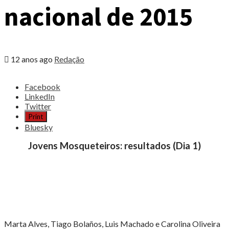
nacional de 2015
12 anos ago
Redação
Share
Facebook
the
LinkedIn
post
Twitter
"Esgrima
Print
|
Bluesky
Jovens
Mosqueteiros
Jovens Mosqueteiros: resultados (Dia 1)
em
Torres
Vedras
na
primeira
competição
nacional
de
Marta Alves, Tiago Bolaños, Luis Machado e Carolina Oliveira