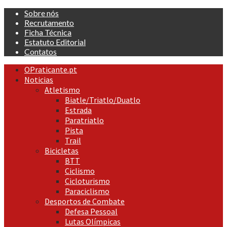
Skip
Sobre nós
to
Recrutamento
content
Ficha Técnica
Estatuto Editorial
Contatos
Primary
OPraticante.pt
Menu
Noticias
Atletismo
Biatle/Triatlo/Duatlo
Estrada
Paratriatlo
Pista
Trail
Bicicletas
BTT
Ciclismo
Cicloturismo
Paraciclismo
Desportos de Combate
Defesa Pessoal
Lutas Olímpicas