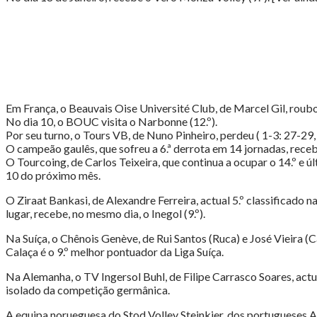
Em França, o Beauvais Oise Université Club, de Marcel Gil, roubou
No dia 10, o BOUC visita o Narbonne (12.º).
Por seu turno, o Tours VB, de Nuno Pinheiro, perdeu ( 1-3: 27-29
O campeão gaulês, que sofreu a 6.ª derrota em 14 jornadas, receb
O Tourcoing, de Carlos Teixeira, que continua a ocupar o 14.º e úl
10 do próximo mês.
O Ziraat Bankasi, de Alexandre Ferreira, actual 5.º classificado 
lugar, recebe, no mesmo dia, o Inegol (9.º).
Na Suíça, o Chênois Genève, de Rui Santos (Ruca) e José Vieira (Cal
Calaça é o 9.º melhor pontuador da Liga Suíça.
Na Alemanha, o TV Ingersol Buhl, de Filipe Carrasco Soares, actual
isolado da competição germânica.
A equipa norueguesa do Stod Volley Steinkjer, dos portugueses A