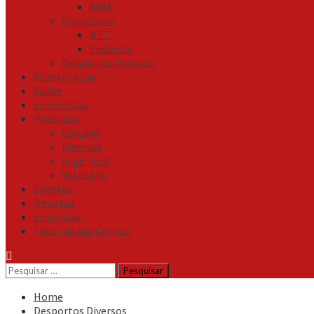
MMA
Orientação
BTT
Pedestre
Desportos Diversos
Alimentação
Saúde
Entrevistas
Produtos
Calçado
Diversos
High Tech
Vestuário
Eventos
Revistas
Empresas
Fotos da sua Corrida
Pesquisar
por:
Home
Desportos Diversos