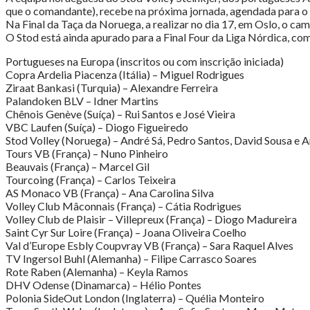
que o comandante), recebe na próxima jornada, agendada para o dia
Na Final da Taça da Noruega, a realizar no dia 17, em Oslo, o ca
O Stod está ainda apurado para a Final Four da Liga Nórdica, c
Portugueses na Europa (inscritos ou com inscrição iniciada)
Copra Ardelia Piacenza (Itália) – Miguel Rodrigues
Ziraat Bankasi (Turquia) – Alexandre Ferreira
Palandoken BLV – Idner Martins
Chênois Genève (Suíça) – Rui Santos e José Vieira
VBC Laufen (Suíça) – Diogo Figueiredo
Stod Volley (Noruega) – André Sá, Pedro Santos, David Sousa 
Tours VB (França) – Nuno Pinheiro
Beauvais (França) – Marcel Gil
Tourcoing (França) – Carlos Teixeira
AS Monaco VB (França) – Ana Carolina Silva
Volley Club Mâconnais (França) – Cátia Rodrigues
Volley Club de Plaisir – Villepreux (França) – Diogo Madureira
Saint Cyr Sur Loire (França) – Joana Oliveira Coelho
Val d’Europe Esbly Coupvray VB (França) – Sara Raquel Alves
TV Ingersol Buhl (Alemanha) – Filipe Carrasco Soares
Rote Raben (Alemanha) – Keyla Ramos
DHV Odense (Dinamarca) – Hélio Pontes
Polonia SideOut London (Inglaterra) – Quélia Monteiro