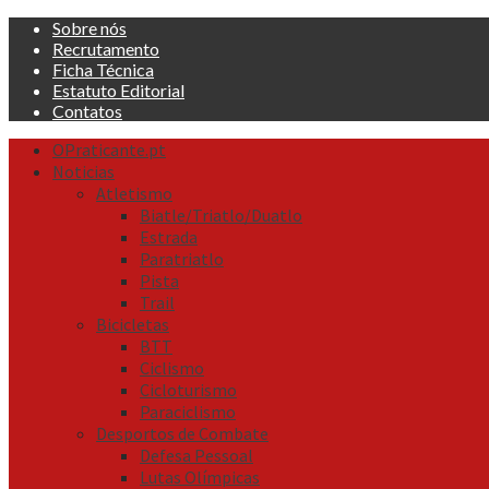
Skip
Sobre nós
to
Recrutamento
content
Ficha Técnica
Estatuto Editorial
Contatos
Primary
OPraticante.pt
Menu
Noticias
Atletismo
Biatle/Triatlo/Duatlo
Estrada
Paratriatlo
Pista
Trail
Bicicletas
BTT
Ciclismo
Cicloturismo
Paraciclismo
Desportos de Combate
Defesa Pessoal
Lutas Olímpicas