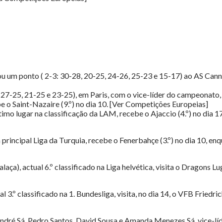
 um ponto ( 2-3: 30-28, 20-25, 24-26, 25-23 e 15-17) ao AS Cannes,
, 27-25, 21-25 e 23-25), em Paris, com o vice-líder do campeonato,
e o Saint-Nazaire (9.º) no dia 10. [Ver Competições Europeias]
timo lugar na classificação da LAM, recebe o Ajaccio (4.º) no dia 17
na principal Liga da Turquia, recebe o Fenerbahçe (3.º) no dia 10, 
aça), actual 6.º classificado na Liga helvética, visita o Dragons Lug
 3.º classificado na 1. Bundesliga, visita, no dia 14, o VFB Friedri
ndré Sá, Pedro Santos, David Sousa e Amanda Menezes Sá, vice-líd