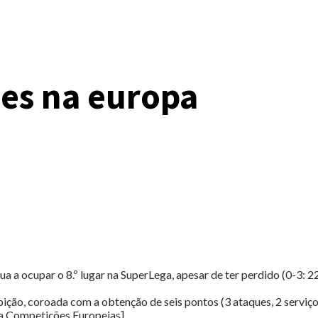
ses na europa
a a ocupar o 8.º lugar na SuperLega, apesar de ter perdido (0-3: 2
bição, coroada com a obtenção de seis pontos (3 ataques, 2 serviço
nda Competições Europeias]