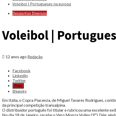
Voleibol | Portugueses na europa
Desportos Diversos
Voleibol | Portugue
12 anos ago
Redação
Share
Facebook
the
LinkedIn
post
Twitter
"Voleibol
Print
|
Bluesky
Portugueses
na
Em Itália, o Copra Piacenza, de Miguel Tavares Rodrigues, continu
europa"
da principal competição transalpina.
O distribuidor português foi titular e rubricou uma excelente exi
No dia 18 de Janeiro, recebe o Vero Monza Volley (9.º). [Ver ai