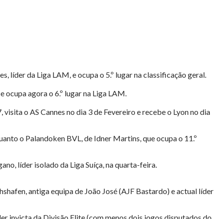
 líder da Liga LAM, e ocupa o 5.º lugar na classificação geral.
 e ocupa agora o 6.º lugar na Liga LAM.
, visita o AS Cannes no dia 3 de Fevereiro e recebe o Lyon no dia
enquanto o Palandoken BVL, de Idner Martins, que ocupa o 11.º
ano, líder isolado da Liga Suíça, na quarta-feira.
chshafen, antiga equipa de João José (AJF Bastardo) e actual líder
er invicta da Divisão Elite (com menos dois jogos disputados do