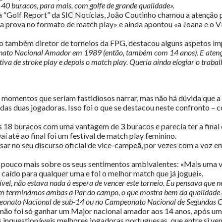
e 40 buracos, para mais, com golfe de grande qualidade».
“Golf Report” da SIC Notícias, João Coutinho chamou a atenção p
 a prova no formato de match play» e ainda apontou «a Joana e o V
o também diretor de torneios da FPG, destacou alguns aspetos i
nato Nacional Amador em 1989 (então, também com 14 anos). E atençã
a de stroke play e depois o match play. Queria ainda elogiar o trabalh
momentos que seriam fastidiosos narrar, mas não há dúvida que a f
das duas jogadoras. Isso foi o que se destacou neste confronto – 
os 18 buracos com uma vantagem de 3 buracos e parecia ter a final
 até ao final foi um festival de match play feminino.
risar no seu discurso oficial de vice-campeã, por vezes com a v
pouco mais sobre os seus sentimentos ambivalentes: «Mais uma vez 
 caído para qualquer uma e foi o melhor match que já joguei».
ível, não estava nada à espera de vencer este torneio. Eu pensava que n
erminámos ambas a Par do campo, o que mostra bem da qualidade de jo
eonato Nacional de sub-14 ou no Campeonato Nacional de Segundas C
não foi só ganhar um Major nacional amador aos 14 anos, após uma
uas inquestionáveis melhores jogadoras portuguesas, que entre si