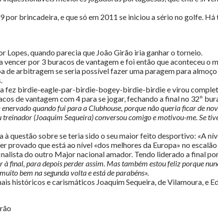
por brincadeira, e que só em 2011 se iniciou a sério no golfe. Há
or Lopes, quando parecia que João Girão iria ganhar o torneio.
 vencer por 3 buracos de vantagem e foi então que aconteceu o m
a de arbitragem se seria possível fazer uma paragem para almoço e
.
 fez birdie-eagle-par-birdie-bogey-birdie-birdie e virou comple
acos de vantagem com 4 para se jogar, fechando a final no 32º bur
ava enervado quando fui para a Clubhouse, porque não queria ficar de n
u treinador (Joaquim Sequeira) conversou comigo e motivou-me. Se tivess
 à questão sobre se teria sido o seu maior feito desportivo: «A nív
ter provado que está ao nível «dos melhores da Europa» no escalão
alista do outro Major nacional amador. Tendo liderado a final por 
 à final, para depois perder assim. Mas também estou feliz porque nunc
 muito bem na segunda volta e está de parabéns».
 mais históricos e carismáticos Joaquim Sequeira, de Vilamoura, 
irão