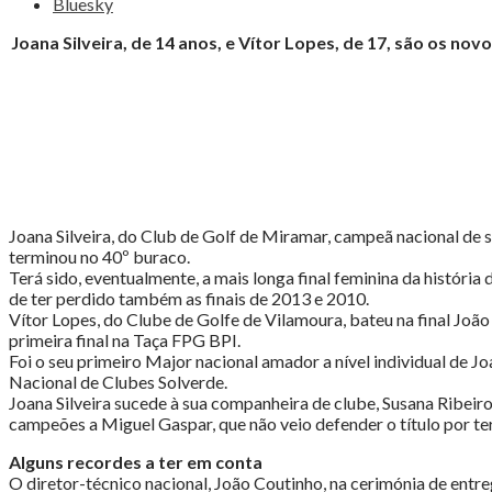
Bluesky
Taça
da
Joana Silveira, de 14 anos, e Vítor Lopes, de 17, são os 
FPG/BPI:
Jovens
de
14
e
17
anos
ganham
Major
Joana Silveira, do Club de Golf de Miramar, campeã nacional de s
nacional"
terminou no 40º buraco.
Terá sido, eventualmente, a mais longa final feminina da história
de ter perdido também as finais de 2013 e 2010.
Vítor Lopes, do Clube de Golfe de Vilamoura, bateu na final Joã
primeira final na Taça FPG BPI.
Foi o seu primeiro Major nacional amador a nível individual de J
Nacional de Clubes Solverde.
Joana Silveira sucede à sua companheira de clube, Susana Ribeiro
campeões a Miguel Gaspar, que não veio defender o título por ter
Alguns recordes a ter em conta
O diretor-técnico nacional, João Coutinho, na cerimónia de entr