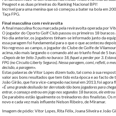
Peugeot e as duas primeiras do Ranking Nacional BPI!
Incrível para uma menina que só começou a bater na bola em 2009 
Taça FPG.
Final masculina com reviravolta
A final masculina ficou marcada pela reviravolta operada por Vít
O jogador do Oporto Golf Club passou os primeiros 18 buracos a
No dia anterior, os jogadores tinham-se informado junto da equip
essa paragem foi fundamental para o que o que aconteceu depois
No regresso ao campo, o jogador do Clube de Golfe de Vilamoura
acima, não mais largando o comando até ao triunfo final de 5 bur
«Depois de ter feito 3 putts no buraco 18, fiquei a perder por 3. Est
FPG (no Circuito Liberty Seguros). Nessa paragem, comi, refleti, o me
decisão, a paragem».
Estas palavras de Vítor Lopes dizem tudo, tal como à sua resposta
valor aos bons resultados que tem tido esta época e ao facto de 
João Girão, que fora vice-campeão nacional em 2013, foi agora fin
«É uma grande desilusão ter derrotado tão bons jogadores para chegar
entrar, o cansaço entrou em jogo nos segundos 18 buracos, ele entrou
De parabéns estão igualmente os treinadores dos finalistas. Os
novo e cada vez mais influente Nelson Ribeiro, de Miramar.
Imagem de pódio: Vítor Lopes, Rita Félix, Joana Silveira e João G