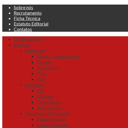
Skip
Sobre nós
to
Recrutamento
content
Ficha Técnica
Estatuto Editorial
Contatos
Primary
OPraticante.pt
Menu
Noticias
Atletismo
Biatle/Triatlo/Duatlo
Estrada
Paratriatlo
Pista
Trail
Bicicletas
BTT
Ciclismo
Cicloturismo
Paraciclismo
Desportos de Combate
Defesa Pessoal
Lutas Olímpicas