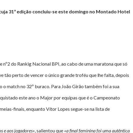
 cuja 31ª edição concluiu-se este domingo no Montado Hotel
ub e nº2 do Rankig Nacional BPI, ao cabo de uma maratona que só
e tão perto de vencer o único grande troféu que lhe falta, depois
do o match no 32º buraco. Para João Girão também foi a sua
conquistado este ano o Major por equipas que é o Campeonato
meias-finais, enquanto Vítor Lopes segue-se na lista de
os e aos jogadores»
, salientou que
«a final feminina foi uma autêntica