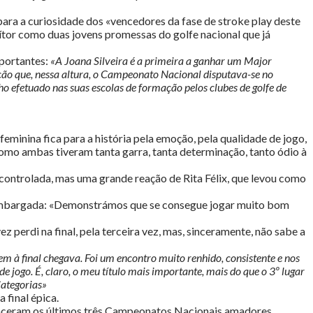
ara a curiosidade dos «vencedores da fase de stroke play deste
ítor como duas jovens promessas do golfe nacional que já
mportantes:
«A Joana Silveira é a primeira a ganhar um Major
o que, nessa altura, o Campeonato Nacional disputava-se no
o efetuado nas suas escolas de formação pelos clubes de golfe de
eminina fica para a história pela emoção, pela qualidade de jogo,
como ambas tiveram tanta garra, tanta determinação, tanto ódio à
 controlada, mas uma grande reação de Rita Félix, que levou como
oz embargada: «Demonstrámos que se consegue jogar muito bom
perdi na final, pela terceira vez, mas, sinceramente, não sabe a
em à final chegava. Foi um encontro muito renhido, consistente e nos
go. É, claro, o meu título mais importante, mais do que o 3º lugar
ategorias»
 final épica.
 venceram os últimos três Campeonatos Nacionais amadores