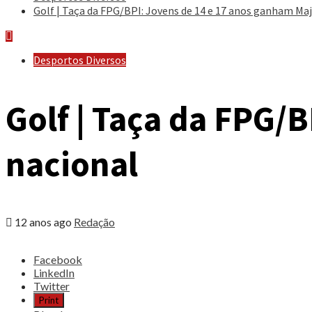
Golf | Taça da FPG/BPI: Jovens de 14 e 17 anos ganham Maj
Desportos Diversos
Golf | Taça da FPG/
nacional
12 anos ago
Redação
Share
Facebook
the
LinkedIn
post
Twitter
"Golf
Print
|