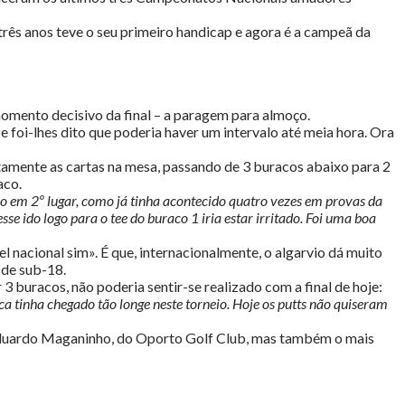
 três anos teve o seu primeiro handicap e agora é a campeã da
omento decisivo da final – a paragem para almoço.
 foi-lhes dito que poderia haver um intervalo até meia hora. Ora
tamente as cartas na mesa, passando de 3 buracos abaixo para 2
aco.
ovo em 2º lugar, como já tinha acontecido quatro vezes em provas da
e ido logo para o tee do buraco 1 iria estar irritado. Foi uma boa
el nacional sim». É que, internacionalmente, o algarvio dá muito
 de sub-18.
3 buracos, não poderia sentir-se realizado com a final de hoje:
a tinha chegado tão longe neste torneio. Hoje os putts não quiseram
e Eduardo Maganinho, do Oporto Golf Club, mas também o mais