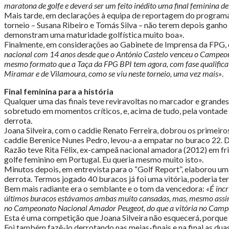
maratona de golfe e deverá ser um feito inédito uma final feminina d
Mais tarde, em declarações à equipa de reportagem do programa 
torneio – Susana Ribeiro e Tomás Silva – não terem depois ganho
demonstram uma maturidade golfística muito boa».
Finalmente, em considerações ao Gabinete de Imprensa da FPG, 
nacional com 14 anos desde que o António Castelo venceu o Campeo
mesmo formato que a Taça da FPG BPI tem agora, com fase qualificativ
Miramar e de Vilamoura, como se viu neste torneio, uma vez mais»
.
Final feminina para a história
Qualquer uma das finais teve reviravoltas no marcador e grandes 
sobretudo em momentos críticos, e, acima de tudo, pela vontade 
derrota.
Joana Silveira, com o caddie Renato Ferreira, dobrou os primeir
caddie Berenice Nunes Pedro, levou-a a empatar no buraco 22. Daí
Razão teve Rita Félix, ex-campeã nacional amadora (2012) em f
golfe feminino em Portugal. Eu queria mesmo muito isto».
Minutos depois, em entrevista para o “Golf Report”, elaborou um 
derrota. Termos jogado 40 buracos já foi uma vitória, poderia ter
Bem mais radiante era o semblante e o tom da vencedora:
«É incr
últimos buracos estávamos ambas muito cansadas, mas, mesmo assim t
no Campeonato Nacional Amador Peugeot, do que a vitória no Camp
Esta é uma competição que Joana Silveira não esquecerá, porque 
Foi também fazê-lo derrotando nas meias-finais e na final as d