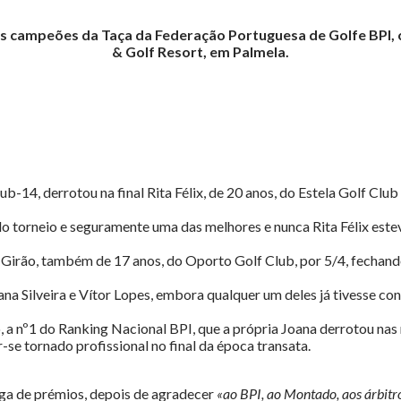
novos campeões da Taça da Federação Portuguesa de Golfe BPI,
& Golf Resort, em Palmela.
ub-14, derrotou na final Rita Félix, de 20 anos, do Estela Golf Cl
 do torneio e seguramente uma das melhores e nunca Rita Félix estev
o Girão, também de 17 anos, do Oporto Golf Club, por 5/4, fechan
oana Silveira e Vítor Lopes, embora qualquer um deles já tivesse 
, a nº1 do Ranking Nacional BPI, que a própria Joana derrotou nas 
-se tornado profissional no final da época transata.
ega de prémios, depois de agradecer
«ao BPI, ao Montado, aos árbitr