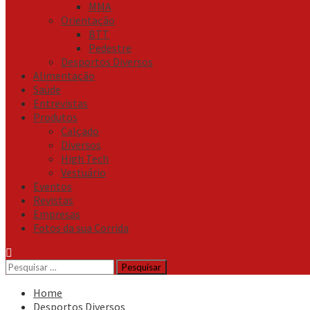
MMA
Orientação
BTT
Pedestre
Desportos Diversos
Alimentação
Saúde
Entrevistas
Produtos
Calçado
Diversos
High Tech
Vestuário
Eventos
Revistas
Empresas
Fotos da sua Corrida
Pesquisar
por:
Home
Desportos Diversos