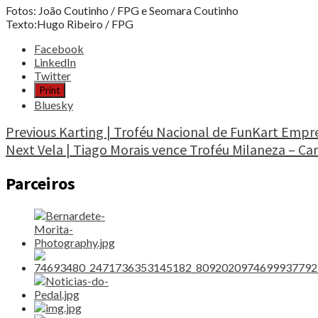
Fotos: João Coutinho / FPG e Seomara Coutinho
Texto:Hugo Ribeiro / FPG
Share
Facebook
the
LinkedIn
post
Twitter
"Golf
Print
|
Bluesky
Taça
da
Continue
Previous
Karting | Troféu Nacional de FunKart Empr
FPG/BPI:
Next
Vela | Tiago Morais vence Troféu Milaneza – C
Reading
Jovens
de
Parceiros
14
e
17
anos
ganham
Major
nacional"