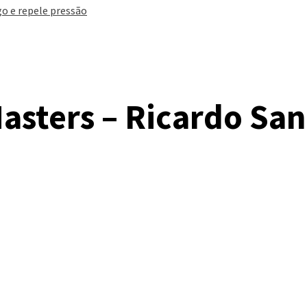
go e repele pressão
Masters – Ricardo San