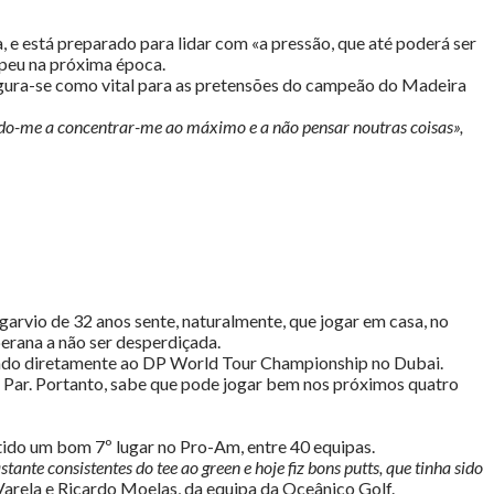
, e está preparado para lidar com «a pressão, que até poderá ser
opeu na próxima época.
figura-se como vital para as pretensões do campeão do Madeira
ando-me a concentrar-me ao máximo e a não pensar noutras coisas»,
garvio de 32 anos sente, naturalmente, que jogar em casa, no
erana a não ser desperdiçada.
evado diretamente ao DP World Tour Championship no Dubai.
o Par. Portanto, sabe que pode jogar bem nos próximos quatro
btido um bom 7º lugar no Pro-Am, entre 40 equipas.
ante consistentes do tee ao green e hoje fiz bons putts, que tinha sido
Varela e Ricardo Moelas, da equipa da Oceânico Golf.