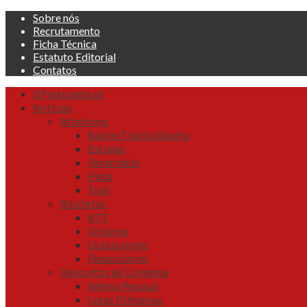
Skip
Sobre nós
to
Recrutamento
content
Ficha Técnica
Estatuto Editorial
Contatos
Primary
OPraticante.pt
Menu
Noticias
Atletismo
Biatle/Triatlo/Duatlo
Estrada
Paratriatlo
Pista
Trail
Bicicletas
BTT
Ciclismo
Cicloturismo
Paraciclismo
Desportos de Combate
Defesa Pessoal
Lutas Olímpicas