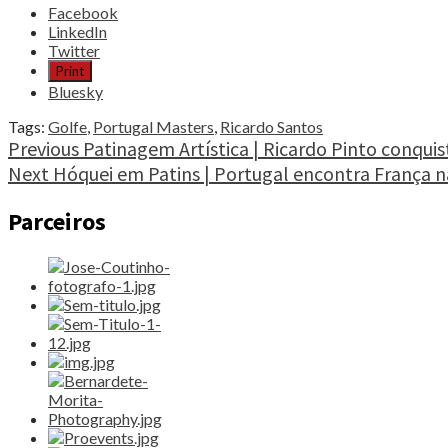
Share
Facebook
the
LinkedIn
post
Twitter
"Golfe
Print
|
Bluesky
8º
Portugal
Tags:
Golfe
,
Portugal Masters
,
Ricardo Santos
Masters
Continue
Previous
Patinagem Artística | Ricardo Pinto conq
–
Next
Hóquei em Patins | Portugal encontra França 
Reading
Ricardo
Santos
Parceiros
elogia
Luís
Figo
e
repele
pressão"