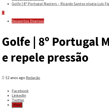
Golfe | 8º Portugal Masters – Ricardo Santos elogia Luís Fi
Desportos Diversos
Golfe | 8º Portugal 
e repele pressão
12 anos ago
Redação
Share
Facebook
the
LinkedIn
post
Twitter
"Golfe
Print
|