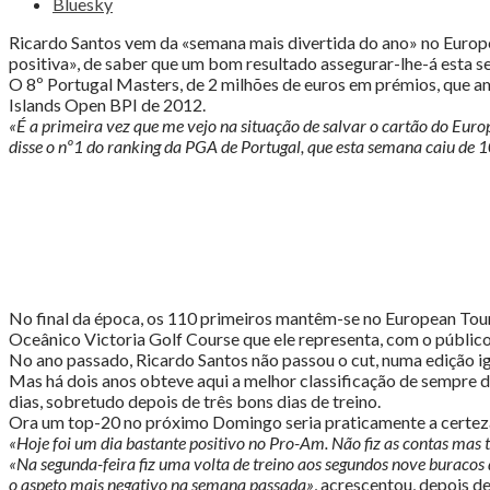
Bluesky
8º
Portugal
Ricardo Santos vem da «semana mais divertida do ano» no European
Masters
positiva», de saber que um bom resultado assegurar-lhe-á esta s
–
O 8º Portugal Masters, de 2 milhões de euros em prémios, que a
Ricardo
Islands Open BPI de 2012.
Santos
«É a primeira vez que me vejo na situação de salvar o cartão do Eur
elogia
disse o nº1 do ranking da PGA de Portugal, que esta semana caiu de 
Luís
Figo
e
repele
pressão"
No final da época, os 110 primeiros mantêm-se no European Tour 
Oceânico Victoria Golf Course que ele representa, com o público
No ano passado, Ricardo Santos não passou o cut, numa edição i
Mas há dois anos obteve aqui a melhor classificação de sempre 
dias, sobretudo depois de três bons dias de treino.
Ora um top-20 no próximo Domingo seria praticamente a certeza
«Hoje foi um dia bastante positivo no Pro-Am. Não fiz as contas mas te
«Na segunda-feira fiz uma volta de treino aos segundos nove buracos do
o aspeto mais negativo na semana passada»
, acrescentou, depois d