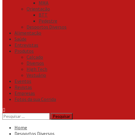
MMA
Orientação
BTT
Pedestre
Desportos Diversos
Alimentação
Saúde
Entrevistas
Produtos
Calçado
Diversos
High Tech
Vestuário
Eventos
Revistas
Empresas
Fotos da sua Corrida
Pesquisar
por:
Home
Desportos Diversos