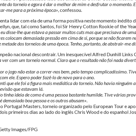
te do torneio e agora é dar o melhor de mim e desfrutar o momento. Em 
ficar-me para a próxima época»
, confessou.
tenta lidar com ela de uma forma positiva neste momento inédito d
llyn, que, tal como Santos, foi Sir Henry Cotton Rookie of the Ye
, eu disse-lhe que estava a passar muitos cuts mas que precisava de u
dores colocam demasiada pressão em cima de si, porque se não ficarem
e metade dos torneios de uma época. Tenho, portanto, de abstrair-me d
peão nacional descontrair. Um inesquecível Alfred Dunhill Links C
ver com um torneio normal. Claro que o resultado não foi nada divertid
or o jogo não estar a correr-nos bem, pelo tempo complicadíssimo. Ti
com ele. Espero poder fazê-lo de novo para o ano.
nti que ele foi a figura mais mediática do torneio. Não havia ninguém a
elevisão que estavam lá.
ão tinha ideia de como é uma pessoa bastante humilde. Tive várias pro
ís é demasiado boa pessoa e os outros abusam»
.
 Portugal Masters, torneio organizado pelo European Tour e apo
ois primeiros dias ao lado do inglês Chris Wood e do espanhol Jo
 Getty Images/FPG