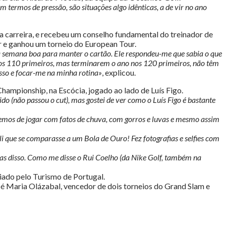
termos de pressão, são situações algo idênticas, a de vir no ano
a carreira, e recebeu um conselho fundamental do treinador de
ar e ganhou um torneio do European Tour.
ma semana boa para manter o cartão. Ele respondeu-me que sabia o que
 nos 110 primeiros, mas terminarem o ano nos 120 primeiros, não têm
isso e focar-me na minha rotina»
, explicou.
hampionship, na Escócia, jogado ao lado de Luís Figo.
o (não passou o cut), mas gostei de ver como o Luís Figo é bastante
vemos de jogar com fatos de chuva, com gorros e luvas e mesmo assim
li que se comparasse a um Bola de Ouro! Fez fotografias e selfies com
vas disso. Como me disse o Rui Coelho (da Nike Golf, também na
iado pelo Turismo de Portugal.
sé Maria Olázabal, vencedor de dois torneios do Grand Slam e