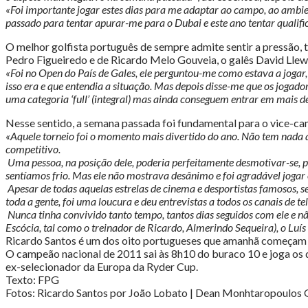
«Foi importante jogar estes dias para me adaptar ao campo, ao ambien
passado para tentar apurar-me para o Dubai e este ano tentar quali
O melhor golfista português de sempre admite sentir a pressão, 
Pedro Figueiredo e de Ricardo Melo Gouveia, o galês David Llewe
«Foi no Open do País de Gales, ele perguntou-me como estava a jogar
isso era e que entendia a situação. Mas depois disse-me que os joga
uma categoria ‘full’ (integral) mas ainda conseguem entrar em mais d
Nesse sentido, a semana passada foi fundamental para o vice-cam
«Aquele torneio foi o momento mais divertido do ano. Não tem nada a 
competitivo.
Uma pessoa, na posição dele, poderia perfeitamente desmotivar-se, p
sentíamos frio. Mas ele não mostrava desânimo e foi agradável jogar 
Apesar de todas aquelas estrelas de cinema e desportistas famosos, se
toda a gente, foi uma loucura e deu entrevistas a todos os canais de t
Nunca tinha convivido tanto tempo, tantos dias seguidos com ele e n
Escócia, tal como o treinador de Ricardo, Almerindo Sequeira), o Lu
Ricardo Santos é um dos oito portugueses que amanhã começam o
O campeão nacional de 2011 sai às 8h10 do buraco 10 e joga os d
ex-selecionador da Europa da Ryder Cup.
Texto: FPG
Fotos: Ricardo Santos por João Lobato | Dean Monhtaropoulos