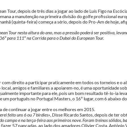
 Tour, depois de três dias a jogar ao lado de Luís Figo na Escócia
emana a manutenção na primeira divisão do golfe profissional eur
manhã (quinta-feira) começa a sério, depois do Pro-Am de hoje, a
opean Tour nesta altura do ano, mas a pressão poderá ser positiva, lev
106º para 111º na Corrida para o Dubai do European Tour.
com direito a participar praticamente em todos os torneios e o al
 local, amigos e familiares a apoiarem-no, é uma oportunidade sob
gualmente importante para ele, pois um bom resultado tê-lo-ia l
de um português no Portugal Masters, o 16º lugar, com 6 abaixo d
 de continuar a jogar entre os melhores em 2015.
rei feito uns 6 ou 7 birdies»
, Disse Ricardo Santos, depois de ter o
 campo e na terça-feira aos primeiros nove. Foram treinos sólidos, bast
e fazer 57 pancadas, ao lado dos amadores Olivier Costa, António 