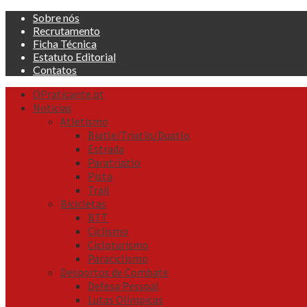
Skip
Sobre nós
to
Recrutamento
content
Ficha Técnica
Estatuto Editorial
Contatos
Primary
OPraticante.pt
Menu
Noticias
Atletismo
Biatle/Triatlo/Duatlo
Estrada
Paratriatlo
Pista
Trail
Bicicletas
BTT
Ciclismo
Cicloturismo
Paraciclismo
Desportos de Combate
Defesa Pessoal
Lutas Olímpicas