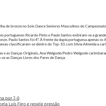
edalha de bronze no Solo Dance Seniores Masculinos do Campeona
s portugueses Ricardo Pinto e Paulo Santos exibiram-se a grande 
ze. Paulo Santos foi 4º. À frente da dupla portuguesa apenas os it
as classificaram-se dentro do Top-10, com Sílvia Almeida a carimba
rias e as Danças Originais, Ana Walgode/Pedro Walgode carimbara
m-se as Danças Livres dos Pares de Dança.
ha por 7-0
ogia Luís Figo e repele pressão