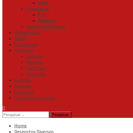
MMA
Orientação
BTT
Pedestre
Desportos Diversos
Alimentação
Saúde
Entrevistas
Produtos
Calçado
Diversos
High Tech
Vestuário
Eventos
Revistas
Empresas
Fotos da sua Corrida
Pesquisar
por:
Home
Desportos Diversos