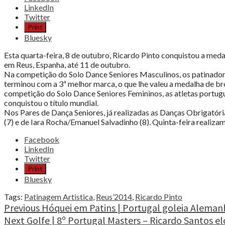
Pinto
LinkedIn
conquista
Twitter
medalha
Print
de
Bluesky
bronze
no
Esta quarta-feira, 8 de outubro, Ricardo Pinto conquistou a m
Campeonato
em Reus, Espanha, até 11 de outubro.
do
Na competição do Solo Dance Seniores Masculinos, os patinadore
Mundo
terminou com a 3ª melhor marca, o que lhe valeu a medalha de bron
–
competição do Solo Dance Seniores Femininos, as atletas portugues
Reus’2014"
conquistou o título mundial.
Nos Pares de Dança Seniores, já realizadas as Danças Obrigató
(7) e de Iara Rocha/Emanuel Salvadinho (8). Quinta-feira realiza
Share
Facebook
the
LinkedIn
post
Twitter
"Patinagem
Print
Artística
Bluesky
|
Ricardo
Tags:
Patinagem Artistica
,
Reus’2014
,
Ricardo Pinto
Pinto
Continue
Previous
Hóquei em Patins | Portugal goleia Aleman
conquista
Next
Golfe | 8º Portugal Masters – Ricardo Santos el
Reading
medalha