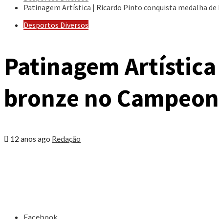
Patinagem Artística | Ricardo Pinto conquista medalha 
Desportos Diversos
Patinagem Artística
bronze no Campeon
12 anos ago
Redação
Share
the
post
"Patinagem
Artística
|
Ricardo
Facebook