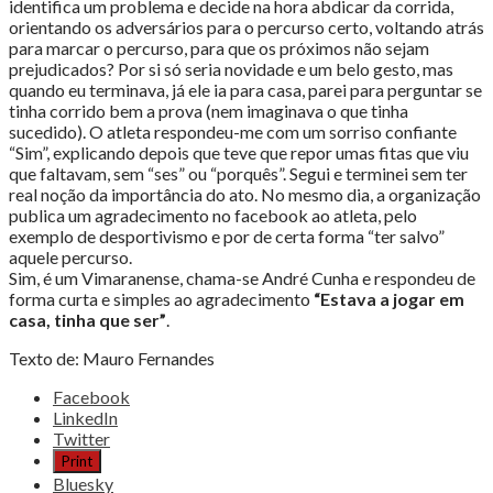
identifica um problema e decide na hora abdicar da corrida,
orientando os adversários para o percurso certo, voltando atrás
para marcar o percurso, para que os próximos não sejam
prejudicados? Por si só seria novidade e um belo gesto, mas
quando eu terminava, já ele ia para casa, parei para perguntar se
tinha corrido bem a prova (nem imaginava o que tinha
sucedido). O atleta respondeu-me com um sorriso confiante
“Sim”, explicando depois que teve que repor umas fitas que viu
que faltavam, sem “ses” ou “porquês”. Segui e terminei sem ter
real noção da importância do ato. No mesmo dia, a organização
publica um agradecimento no facebook ao atleta, pelo
exemplo de desportivismo e por de certa forma “ter salvo”
aquele percurso.
Sim, é um Vimaranense, chama-se André Cunha e respondeu de
forma curta e simples ao agradecimento
“Estava a jogar em
casa, tinha que ser”
.
Texto de: Mauro Fernandes
Share
Facebook
the
LinkedIn
post
Twitter
"II
Print
Trail
Bluesky