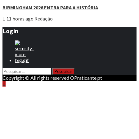
BIRMINGHAM 2026 ENTRA PARA A HISTÓRIA
11 horas ago
Redação
Login
Pesquisar
por:
Copyright © All rights reserved OPraticante.pt