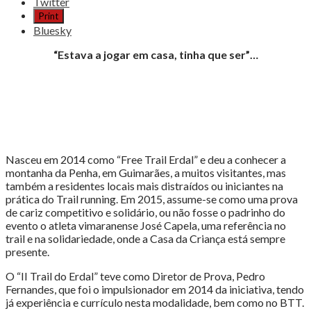
post
Twitter
"II
Print
Trail
Bluesky
do
Erdal,
“Estava a jogar em casa, tinha que ser”…
um
trail
diferente"
Nasceu em 2014 como “Free Trail Erdal” e deu a conhecer a
montanha da Penha, em Guimarães, a muitos visitantes, mas
também a residentes locais mais distraídos ou iniciantes na
prática do Trail running. Em 2015, assume-se como uma prova
de cariz competitivo e solidário, ou não fosse o padrinho do
evento o atleta vimaranense José Capela, uma referência no
trail e na solidariedade, onde a Casa da Criança está sempre
presente.
O “II Trail do Erdal” teve como Diretor de Prova, Pedro
Fernandes, que foi o impulsionador em 2014 da iniciativa, tendo
já experiência e currículo nesta modalidade, bem como no BTT.