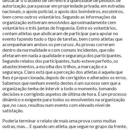
destacar o trabalho de terreno e a quantidade de pedidos de
autorização, para passar em propriedade privada, em estradas
nacionais, o apoio policial, o apoio dos bombeiros, escuteiros,
bem como outros voluntários. Segundo as informações da
organização estiveram envolvidos aproximadamente cem
voluntários e três juntas de freguesia. Entre os voluntários,
contam atletas que abdicaram de participar para apoiar no
evento fazendo todo o tipo de tarefas, bem como atletas que
acompanharam ambos os percursos. As provas correram
dentro da normalidade e com comuns incidentes, que não
afetaram em nada a qualidade e segurança dos participantes.
Segundo relatos dos participantes, tudo esteve perfeito, os
abastecimentos, a escolha dos trilhos, a marcação e a
segurança. Claro está que a perceção dos atletas é aquela que
lhes é proporcionada, depois de corrigidos e alterados os erros.
Sabemos que nenhum evento destes é um sucesso sem que a
organização tenha de intervir a todo o momento, tomando
decisões e corrigindo aspetos de última de hora. É um processo
dinâmico e exigente para todos os envolventes na organização
que, no caso, resultou num evento com elevado nível de
satisfação.
Poderia terminar o relato de mais uma prova como muitas
outras, mas… E quando um atleta, que segue no grupo da frente,