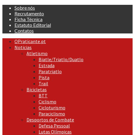
Skip
Sobre nós
to
Recrutamento
content
Ficha Técnica
Estatuto Editorial
Contatos
Primary
OPraticante.pt
Menu
Noticias
Atletismo
Biatle/Triatlo/Duatlo
Estrada
Paratriatlo
Pista
Trail
Bicicletas
BTT
Ciclismo
Cicloturismo
Paraciclismo
Desportos de Combate
Defesa Pessoal
Lutas Olímpicas