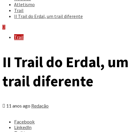
Atletismo
Trail
II Trail do Erdal, um trail diferente
Trail
II Trail do Erdal, um
trail diferente
11 anos ago
Redação
Share
Facebook
the
LinkedIn