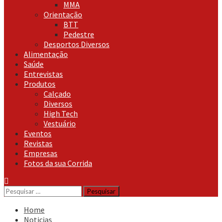
MMA
Orientação
BTT
Pedestre
Desportos Diversos
Alimentação
Saúde
Entrevistas
Produtos
Calçado
Diversos
High Tech
Vestuário
Eventos
Revistas
Empresas
Fotos da sua Corrida
Pesquisar
por:
Home
Noticias