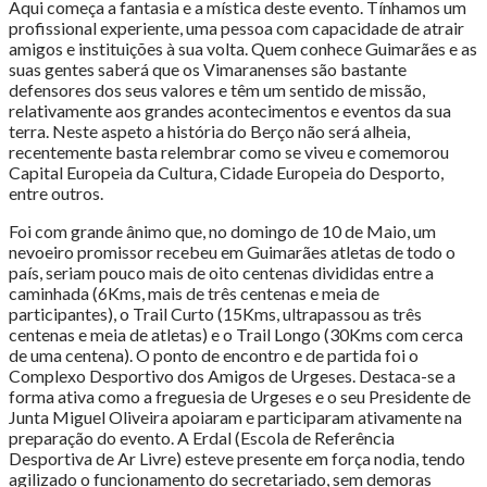
Aqui começa a fantasia e a mística deste evento. Tínhamos um
profissional experiente, uma pessoa com capacidade de atrair
amigos e instituições à sua volta. Quem conhece Guimarães e as
suas gentes saberá que os Vimaranenses são bastante
defensores dos seus valores e têm um sentido de missão,
relativamente aos grandes acontecimentos e eventos da sua
terra. Neste aspeto a história do Berço não será alheia,
recentemente basta relembrar como se viveu e comemorou
Capital Europeia da Cultura, Cidade Europeia do Desporto,
entre outros.
Foi com grande ânimo que, no domingo de 10 de Maio, um
nevoeiro promissor recebeu em Guimarães atletas de todo o
país, seriam pouco mais de oito centenas divididas entre a
caminhada (6Kms, mais de três centenas e meia de
participantes), o Trail Curto (15Kms, ultrapassou as três
centenas e meia de atletas) e o Trail Longo (30Kms com cerca
de uma centena). O ponto de encontro e de partida foi o
Complexo Desportivo dos Amigos de Urgeses. Destaca-se a
forma ativa como a freguesia de Urgeses e o seu Presidente de
Junta Miguel Oliveira apoiaram e participaram ativamente na
preparação do evento. A Erdal (Escola de Referência
Desportiva de Ar Livre) esteve presente em força nodia, tendo
agilizado o funcionamento do secretariado, sem demoras