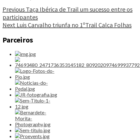
do
Erdal,
Continue
Previous
Taça Ibérica de Trail um sucesso entre os
um
participantes
Reading
trail
Next
Luis Carvalho triunfa no 1ºTrail Calca Folhas
diferente"
Parceiros