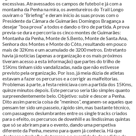
excessivas. Atravessados os campos de futebol e já com a
montanha da Penha na mira, os aventureiros do Trail Longo
ouviram o “Briefing” e deram início às suas provas com o
Presidente da Câmara de Guimarães Domingos Bragança a
desejar “boa prova” a todos e dando o tiro de partida. A prova
previa-se dura e percorria os cinco montes de Guimarães:
Montanha da Penha, Monte de S.Bento, Monte de Santa Ana,
Senhora dos Montes e Monte do Côto, resultando em pouco
mais de 32Kms e um acumulado de 3200 metros. Entretanto
havia já notícias (apenas a organização e os mais próximos
tiveram acesso a esta informação) que partes do trilho de
15Kms tinham sido vandalizadas, nada que não estivesse
previsto pela organização. Por isso, já meia dúzia de atletas
estavam a fazer os percursos e a corrigir as malfeitorias.
Problemas à parte, a festa reiniciava com a partida dos 15Kms,
quinze minutos depois. Este percurso seria tão simples quanto
surpreendentemente belo. Objetivo: subir e descer a Penha.
Dito assim parecia coisa de “meninos”, enganem-se aqueles que
pensam ter sido um passeio, rápido sim, mas bastante técnico,
com passagens deslumbrantes entre os single tracks criados
para o efeito, os percursos de downhill e as lindíssimas quintas
que só se abriram para o evento, dando uma perspetiva
diferente da Penha, mesmo para quem já conhecia. Há que