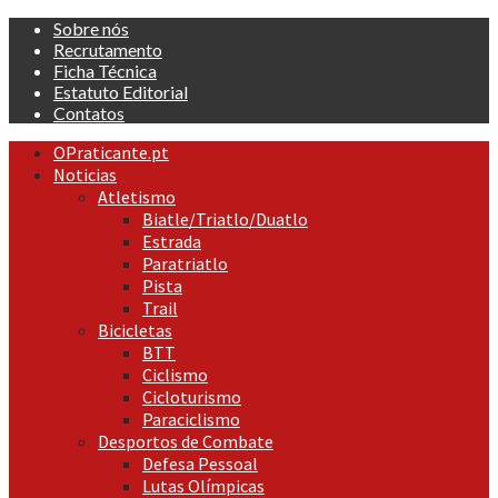
Skip
Sobre nós
to
Recrutamento
content
Ficha Técnica
Estatuto Editorial
Contatos
Primary
OPraticante.pt
Menu
Noticias
Atletismo
Biatle/Triatlo/Duatlo
Estrada
Paratriatlo
Pista
Trail
Bicicletas
BTT
Ciclismo
Cicloturismo
Paraciclismo
Desportos de Combate
Defesa Pessoal
Lutas Olímpicas