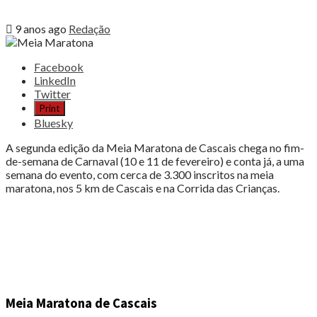
9 anos ago
Redação
Share
Facebook
the
LinkedIn
post
Twitter
"Meia
Print
Maratona
Bluesky
de
Cascais
A segunda edição da Meia Maratona de Cascais chega no fim-
chega
de-semana de Carnaval (10 e 11 de fevereiro) e conta já, a uma
com
semana do evento, com cerca de 3.300 inscritos na meia
o
maratona, nos 5 km de Cascais e na Corrida das Crianças.
Carnaval"
Meia Maratona de Cascais