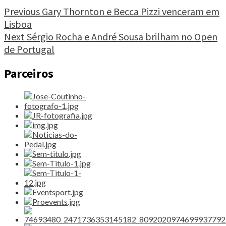
Cascais
Continue
Previous
Gary Thornton e Becca Pizzi venceram em
chega
Lisboa
Reading
com
Next
Sérgio Rocha e André Sousa brilham no Open
o
Carnaval"
de Portugal
Parceiros