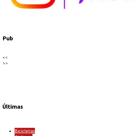
Pub
<<
>>
Últimas
Bicicletas