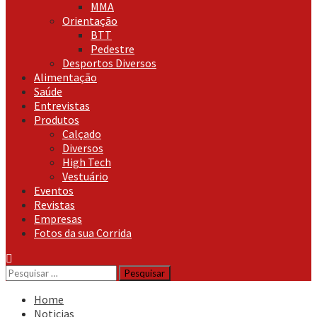
MMA
Orientação
BTT
Pedestre
Desportos Diversos
Alimentação
Saúde
Entrevistas
Produtos
Calçado
Diversos
High Tech
Vestuário
Eventos
Revistas
Empresas
Fotos da sua Corrida
Pesquisar
por:
Home
Noticias