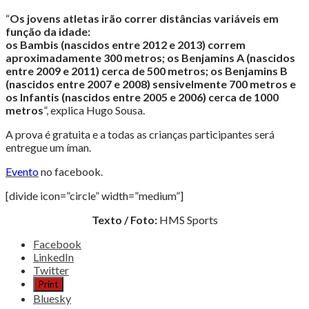
“
Os jovens atletas irão correr distâncias variáveis em
função da idade:
os Bambis (nascidos entre 2012 e 2013) correm
aproximadamente 300 metros; os Benjamins A (nascidos
entre 2009 e 2011) cerca de 500 metros; os Benjamins B
(nascidos entre 2007 e 2008) sensivelmente 700 metros e
os Infantis (nascidos entre 2005 e 2006) cerca de 1000
metros
”, explica Hugo Sousa.
A prova é gratuita e a todas as crianças participantes será
entregue um íman.
Evento
no facebook.
[divide icon=”circle” width=”medium”]
Texto / Foto:
HMS Sports
Share
Facebook
the
LinkedIn
post
Twitter
"Meia
Print
Maratona
Bluesky
de