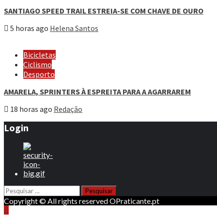
SANTIAGO SPEED TRAIL ESTREIA-SE COM CHAVE DE OURO
5 horas ago
Helena Santos
Bicicletas
Ciclismo
Desporto
AMARELA, SPRINTERS À ESPREITA PARA A AGARRAREM
18 horas ago
Redação
Login
Pesquisar
por:
Copyright © All rights reserved OPraticante.pt