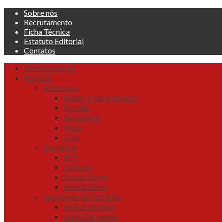
Skip
Sobre nós
to
Recrutamento
content
Ficha Técnica
Estatuto Editorial
Contatos
Primary
OPraticante.pt
Menu
Noticias
Atletismo
Biatle/Triatlo/Duatlo
Estrada
Paratriatlo
Pista
Trail
Bicicletas
BTT
Ciclismo
Cicloturismo
Paraciclismo
Desportos de Combate
Defesa Pessoal
Lutas Olímpicas