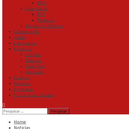
MMA
Orientação
BTT
Pedestre
Desportos Diversos
Alimentação
Saúde
Entrevistas
Produtos
Calçado
Diversos
High Tech
Vestuário
Eventos
Revistas
Empresas
Fotos da sua Corrida
Pesquisar
por:
Home
Noticias