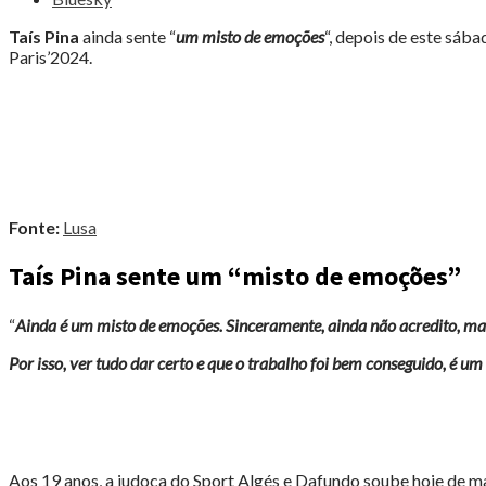
«FIQUEI
EM
Taís Pina
ainda sente “
um misto de emoções
“, depois de este sába
CHOQUE»"
Paris’2024.
Fonte:
Lusa
Taís Pina sente um “misto de emoções”
“
Ainda é um misto de emoções. Sinceramente, ainda não acredito, mas f
Por isso, ver tudo dar certo e que o trabalho foi bem conseguido, é u
Aos 19 anos, a judoca do Sport Algés e Dafundo soube hoje de ma