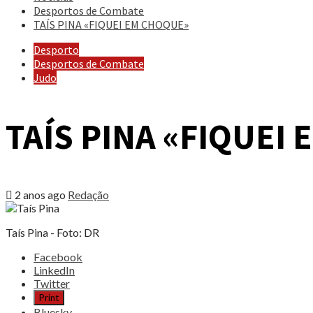
Desportos de Combate
TAÍS PINA «FIQUEI EM CHOQUE»
Desporto
Desportos de Combate
Judo
TAÍS PINA «FIQUEI
2 anos ago
Redação
Taís Pina - Foto: DR
Share
Facebook
the
LinkedIn
post
Twitter
"TAÍS
Print
PINA
Bluesky