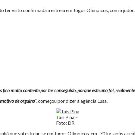
do ter visto confirmada a estreia em Jogos Olímpicos, com a judoca 
ico muito contente por ter conseguido, porque este ano foi, realmente,
m motivo de orgulho
“, começou por dizer à agência Lusa.
Taís Pina –
Foto: DR
nhã que vai estrear-se em Jogos Olímpicos, em -70 kg, após a rea