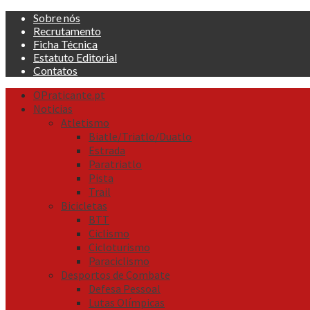
Skip
Sobre nós
to
Recrutamento
content
Ficha Técnica
Estatuto Editorial
Contatos
Primary
OPraticante.pt
Menu
Noticias
Atletismo
Biatle/Triatlo/Duatlo
Estrada
Paratriatlo
Pista
Trail
Bicicletas
BTT
Ciclismo
Cicloturismo
Paraciclismo
Desportos de Combate
Defesa Pessoal
Lutas Olímpicas