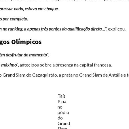
xpressar nada, estava em choque.
s por completo.
m no ranking, a apenas três pontos da qualificação direta…
“, explicou.
ogos Olímpicos
ém desfrutar do momento
“.
 o máximo
“, antecipou sobre a presença na capital francesa.
Grand Slam do Cazaquistão, a prata no Grand Slam de Antália e ter
Taís
Pina
no
pódio
do
Grand
Slam