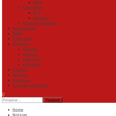
MMA
Orientação
BTT
Pedestre
Desportos Diversos
Alimentação
Saúde
Entrevistas
Produtos
Calçado
Diversos
High Tech
Vestuário
Eventos
Revistas
Empresas
Fotos da sua Corrida
Pesquisar
por:
Home
Noticias