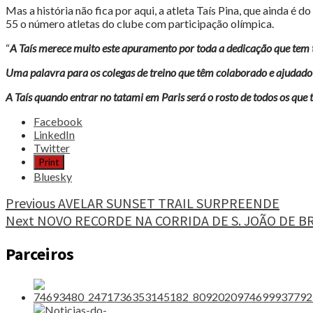
Mas a história não fica por aqui, a atleta Taís Pina, que ainda é
55 o número atletas do clube com participação olímpica.
“
A Taís merece muito este apuramento por toda a dedicação que tem t
Uma palavra para os colegas de treino que têm colaborado e ajudad
A Taís quando entrar no tatami em Paris será o rosto de todos os que
Share
Facebook
the
LinkedIn
post
Twitter
"TAÍS
Print
PINA
Bluesky
«FIQUEI
EM
Continue
Previous
AVELAR SUNSET TRAIL SURPREENDE
CHOQUE»"
Next
NOVO RECORDE NA CORRIDA DE S. JOÃO DE B
Reading
Parceiros